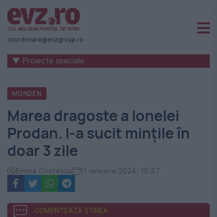
Știri
naționale
coordonare@evzgroup.ro
și
▼ Proiecte speciale
internaționale
|
MONDEN
România
Marea dragoste a Ionelei
-
Prodan. I-a sucit mințile în
Evenimentul
doar 3 zile
Zilei
Emma Cristescu
11 ianuarie 2024, 15:37
COMENTEAZĂ ȘTIREA