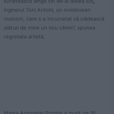
sufletească lângă cel de-al doilea soţ,
inginerul Toni Antohi, un moldovean
molcom, care s-a încumetat să clădească
alături de mine un nou cămin”, spunea
regretata artistă.
Mama Anamariei Prodan a murit pe 16