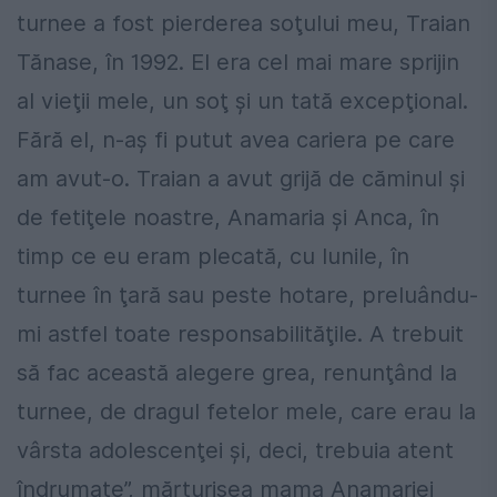
turnee a fost pierderea soţului meu, Traian
Tănase, în 1992. El era cel mai mare sprijin
al vieţii mele, un soţ şi un tată excepţional.
Fără el, n-aş fi putut avea cariera pe care
am avut-o. Traian a avut grijă de căminul şi
de fetiţele noastre, Anamaria şi Anca, în
timp ce eu eram plecată, cu lunile, în
turnee în ţară sau peste hotare, preluându-
mi astfel toate responsabilităţile. A trebuit
să fac această alegere grea, renunţând la
turnee, de dragul fetelor mele, care erau la
vârsta adolescenţei şi, deci, trebuia atent
îndrumate”, mărturisea mama Anamariei