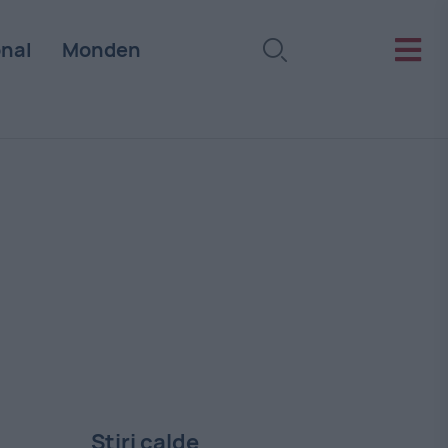
onal
Monden
Stiri calde