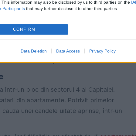
. This information may also be disclosed by us to third parties on the
IA
Participants
that may further disclose it to other third parties.
prin apelul la 112. Până la sosirea echipelor de
reușit să se autoevacueze. Pompierii au ajuns
CONFIRM
a.
ost transportate la spital. Una dintre acestea 
Data Deletion
Data Access
Privacy Policy
 suferit un atac de panică.
e
 într-un bloc din sectorul 4 al Capitalei.
catarii din apartamente. Potrivit primelor
in cauza unei candele uitate aprinse, într-un