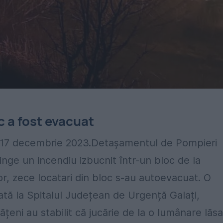
c a fost evacuat
că, 17 decembrie 2023.Detașamentul
de Pompieri
tinge un incendiu izbucnit într-un bloc de la
or, zece locatari din bloc s-au autoevacuat. O
tă la Spitalul Județean de Urgență Galați,
lățeni au stabilit că jucărie de la o lumânare lăs