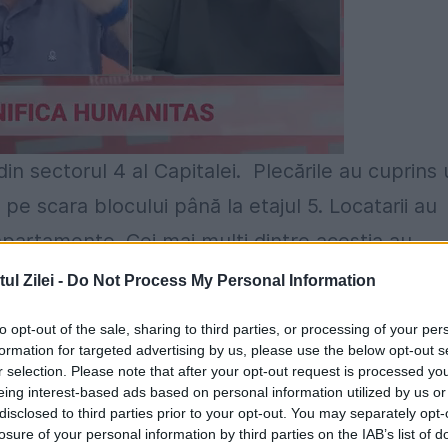
in sectorul 4 al Capitalei.
Plecările au cuprins 
pe scara blocului până la etajul 5. Locatarii au
 apartamente. Cei mai mulți dintre aceștia au
mpierilor.
l Zilei -
Do Not Process My Personal Information
ului
to opt-out of the sale, sharing to third parties, or processing of your per
formation for targeted advertising by us, please use the below opt-out s
arterul unui bloc din București. În jurul orei
r selection. Please note that after your opt-out request is processed y
eing interest-based ads based on personal information utilized by us or
 fumul gros care a cuprins casa scării. De
disclosed to third parties prior to your opt-out. You may separately opt-
losure of your personal information by third parties on the IAB’s list of
partamente.