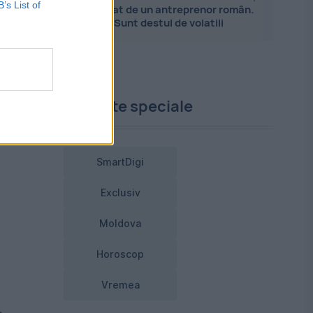
B’s List of
explicat de un antreprenor român.
Sunt destul de volatili
Proiecte speciale
a
SmartDigi
Exclusiv
Moldova
Horoscop
Vremea