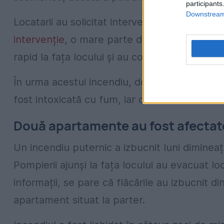
participants
Downstream 
Locatarii au solicitat intervenția pompierilor 
intervenție
, o mare parte dintre aceștia au 
rapid la fața locului și au continuat evacuare
În urma acestui incendiu, două persoane au f
fost intoxicată cu fum, iar cealaltă victimă a
Două apartamente au fost afectat
Un incendiu puternic a izbucnit luni dimineața
Pompierii ajunși la fața locului au evacuat lo
informații, se pare că flăcările au izbucnit d
apartament situat la parter.