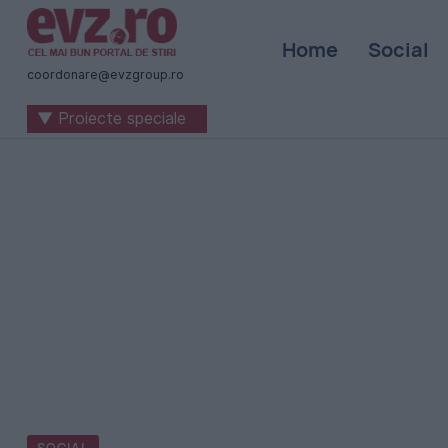
Știri
Home
Social
naționale
coordonare@evzgroup.ro
și
▼ Proiecte speciale
internaționale
|
România
-
Evenimentul
Zilei