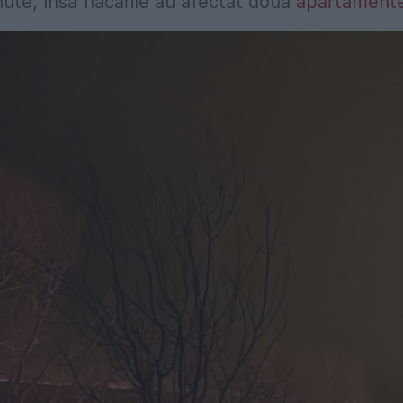
nute, însă flăcările au afectat două
apartament