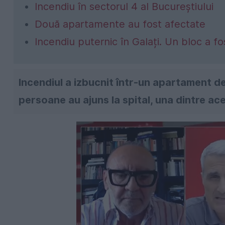
Incendiu în sectorul 4 al Bucureștiului
Două apartamente au fost afectate
Incendiu puternic în Galați. Un bloc a f
Incendiul a izbucnit într-un apartament de 
persoane au ajuns la spital, una dintre ace