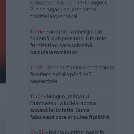
Mănăstirea Nicula în 13-15 august.
Zile de rugăciune, credință și
tradiție la icoana Mai...
10:14
-
Facturile la energie din
toamnă, sub presiune. Ofertele
furnizorilor care schimbă
calculele românilor
10:08
-
Spania introduce controale la
frontiera cu Italia până pe 7
septembrie
10:01
-
Mingea „Mâna lui
Dumnezeu” a lui Maradona,
scoasă la licitație. Suma
fabuloasă care ar putea fi plătită
09:56
-
Nvidia susține masiv în