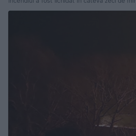
Incendiul a fost lichidat în câteva zeci de mi