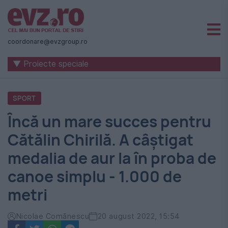
Știri
naționale
coordonare@evzgroup.ro
și
▼ Proiecte speciale
internaționale
|
SPORT
România
Încă un mare succes pentru
-
Cătălin Chirilă. A câștigat
Evenimentul
medalia de aur la în proba de
Zilei
canoe simplu - 1.000 de
metri
Nicolae Comănescu
20 august 2022, 15:54