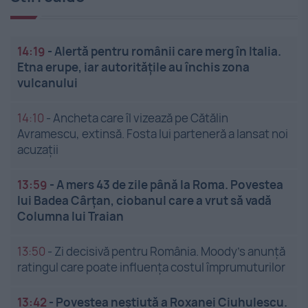
14:19
-
Alertă pentru românii care merg în Italia.
Etna erupe, iar autoritățile au închis zona
vulcanului
14:10
-
Ancheta care îl vizează pe Cătălin
Avramescu, extinsă. Fosta lui parteneră a lansat noi
acuzații
13:59
-
A mers 43 de zile până la Roma. Povestea
lui Badea Cârțan, ciobanul care a vrut să vadă
Columna lui Traian
13:50
-
Zi decisivă pentru România. Moody’s anunță
ratingul care poate influența costul împrumuturilor
13:42
-
Povestea neștiută a Roxanei Ciuhulescu.