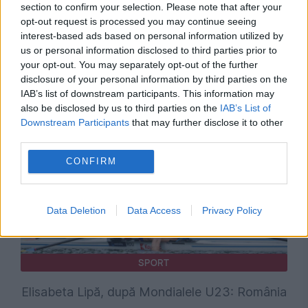
section to confirm your selection. Please note that after your
opt-out request is processed you may continue seeing
interest-based ads based on personal information utilized by
SPORT
us or personal information disclosed to third parties prior to
your opt-out. You may separately opt-out of the further
România, liderul Europei la canotaj. Sportivii
disclosure of your personal information by third parties on the
tricolori au cucerit opt medalii la Varese
IAB’s list of downstream participants. This information may
also be disclosed by us to third parties on the
IAB’s List of
Downstream Participants
that may further disclose it to other
third parties.
CONFIRM
Data Deletion
Data Access
Privacy Policy
SPORT
Elisabeta Lipă, după Mondialele U23: România