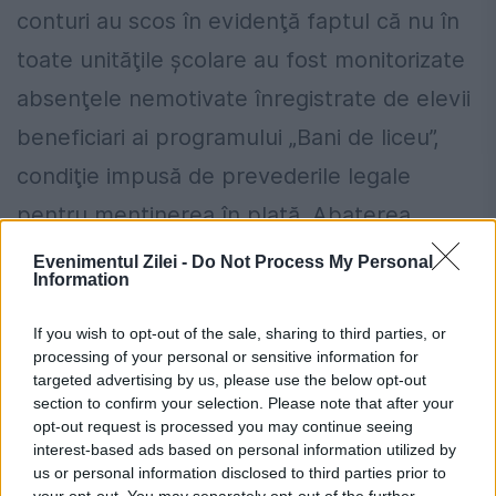
conturi au scos în evidenţă faptul că nu în
toate unităţile şcolare au fost monitorizate
absenţele nemotivate înregistrate de elevii
beneficiari ai programului „Bani de liceu”,
condiţie impusă de prevederile legale
pentru menţinerea în plată. Abaterea
respectivă a condus la
plata ajutorului
Evenimentul Zilei -
Do Not Process My Personal
Information
financiar în sumă estimativă de 207.537 lei
unor elevi pentru care sprijinul financiar
If you wish to opt-out of the sale, sharing to third parties, or
processing of your personal or sensitive information for
trebuia să fie sistat ca urmare a cumulării
targeted advertising by us, please use the below opt-out
section to confirm your selection. Please note that after your
unui număr de cel puţin 20 de absenţe
opt-out request is processed you may continue seeing
nemotivate
. Astfel de situaţii au fost
interest-based ads based on personal information utilized by
us or personal information disclosed to third parties prior to
constatate la unităţile şcolare verificate din
your opt-out. You may separately opt-out of the further