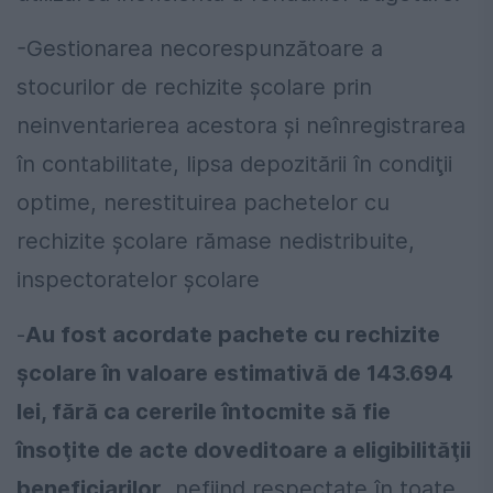
-Gestionarea necorespunzătoare a
stocurilor de rechizite şcolare prin
neinventarierea acestora şi neînregistrarea
în contabilitate, lipsa depozitării în condiţii
optime, nerestituirea pachetelor cu
rechizite şcolare rămase nedistribuite,
inspectoratelor şcolare
-
Au fost acordate pachete cu rechizite
şcolare în valoare estimativă de 143.694
lei, fără ca cererile întocmite să fie
însoţite de acte doveditoare a eligibilităţii
beneficiarilor
, nefiind respectate în toate