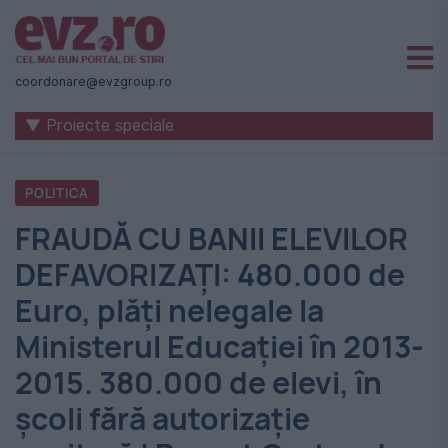
Știri
naționale
coordonare@evzgroup.ro
și
▼ Proiecte speciale
internaționale
|
POLITICA
România
FRAUDĂ CU BANII ELEVILOR
-
DEFAVORIZAŢI: 480.000 de
Evenimentul
Euro, plăţi nelegale la
Zilei
Ministerul Educaţiei în 2013-
2015. 380.000 de elevi, în
şcoli fără autorizaţie