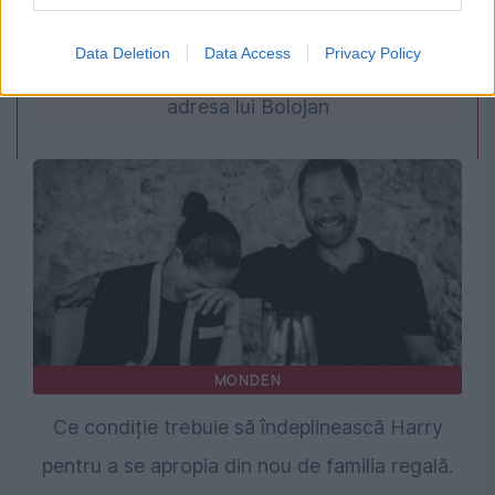
de urgență pentru energie și susține
Data Deletion
Data Access
Privacy Policy
menținerea centralelor pe cărbune. Critici la
adresa lui Bolojan
MONDEN
Ce condiție trebuie să îndeplinească Harry
pentru a se apropia din nou de familia regală.