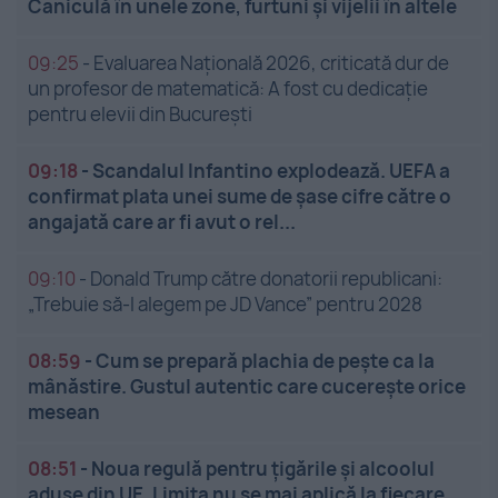
Caniculă în unele zone, furtuni și vijelii în altele
09:25
-
Evaluarea Națională 2026, criticată dur de
un profesor de matematică: A fost cu dedicație
pentru elevii din București
09:18
-
Scandalul Infantino explodează. UEFA a
confirmat plata unei sume de șase cifre către o
angajată care ar fi avut o rel...
09:10
-
Donald Trump către donatorii republicani:
„Trebuie să-l alegem pe JD Vance” pentru 2028
08:59
-
Cum se prepară plachia de pește ca la
mânăstire. Gustul autentic care cucerește orice
mesean
08:51
-
Noua regulă pentru țigările și alcoolul
aduse din UE. Limita nu se mai aplică la fiecare