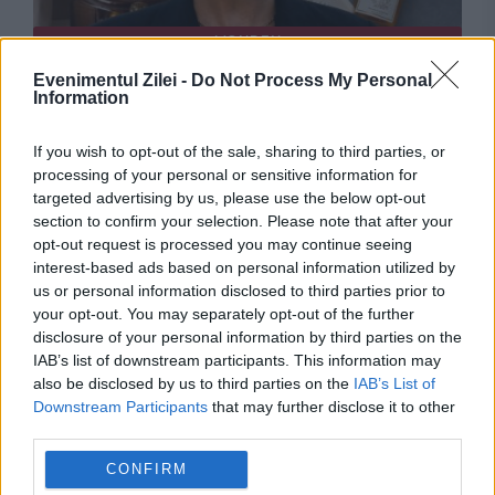
MONDEN
Evenimentul Zilei -
Do Not Process My Personal
Meghan Markle s-ar fi simțit tratată ca o
Information
străină în Marea Britanie. Nemulțumirea după
If you wish to opt-out of the sale, sharing to third parties, or
întâlnirea cu Regele Charles
processing of your personal or sensitive information for
targeted advertising by us, please use the below opt-out
section to confirm your selection. Please note that after your
opt-out request is processed you may continue seeing
interest-based ads based on personal information utilized by
us or personal information disclosed to third parties prior to
your opt-out. You may separately opt-out of the further
disclosure of your personal information by third parties on the
IAB’s list of downstream participants. This information may
also be disclosed by us to third parties on the
IAB’s List of
Downstream Participants
that may further disclose it to other
third parties.
POLITICA
CONFIRM
PSD cere activarea mecanismului european