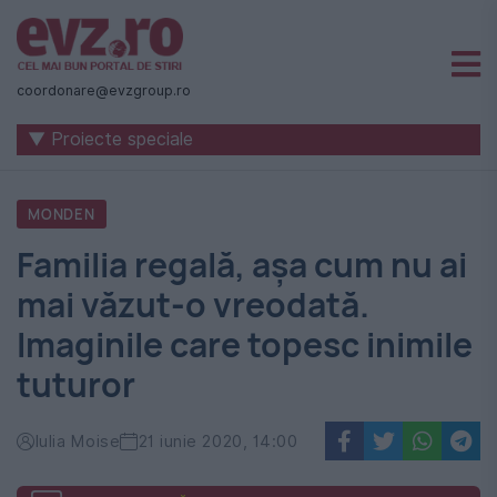
Știri
naționale
coordonare@evzgroup.ro
și
▼ Proiecte speciale
internaționale
|
MONDEN
România
Familia regală, așa cum nu ai
-
mai văzut-o vreodată.
Evenimentul
Imaginile care topesc inimile
Zilei
tuturor
Iulia Moise
21 iunie 2020, 14:00