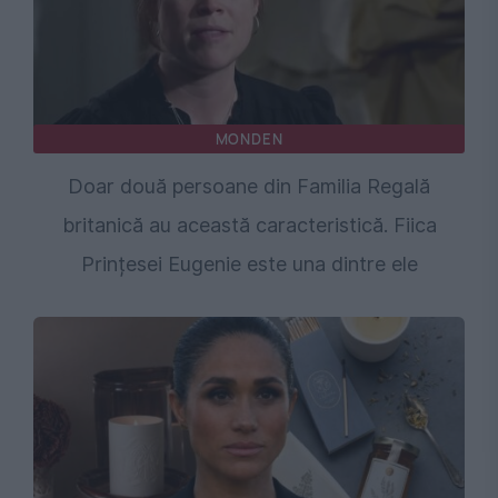
MONDEN
Doar două persoane din Familia Regală
britanică au această caracteristică. Fiica
Prințesei Eugenie este una dintre ele