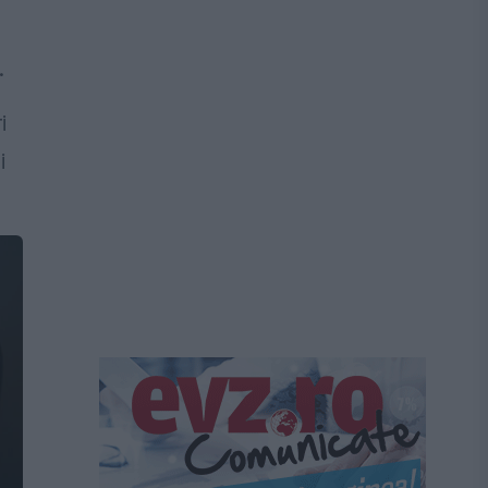
.
i
i