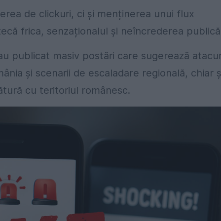
erea de clickuri, ci și menținerea unui flux
că frica, senzaționalul și neîncrederea publică
e au publicat masiv postări care sugerează atacur
nia și scenarii de escaladare regională, chiar ș
ătură cu teritoriul românesc.