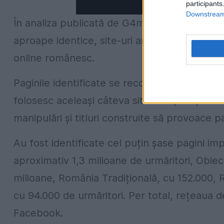
participants
Downstream 
În analiza publicată de G4media, se observă 
aproape identice, site-uri anonime și o prod
online românesc.
Paginile identificate se recomandă drept sur
folosesc aceleași câteva site-uri aproape iden
manipulări și titluri construite să provoace p
Au fost identificate cel puțin șase pagini i
aproximativ 1,3 milioane de urmăritori, Obiect
milioane, România Tradițională, cu 152.000, R
cu 94.000 de urmăritori. Per total, rețeaua 
Facebook.