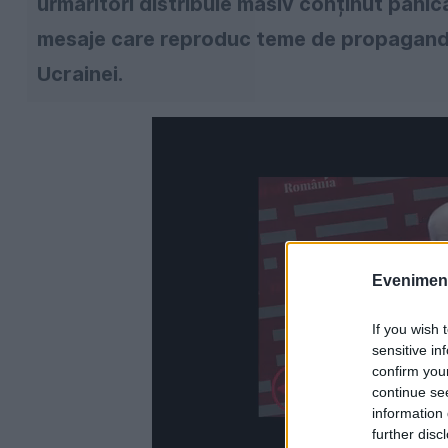
urmăritori distribuie masiv conținut panicar
mesaje care reproduc teme de propagandă
Ucrainei.
Evenimentu
If you wish 
sensitive in
confirm you
continue se
information 
further disc