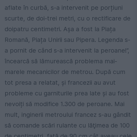
aflate în curbă, s-a intervenit pe porțiuni
scurte, de doi-trei metri, cu o rectificare de
doipatru centimetri. Așa a fost la Piața
Romană, Piața Unirii sau Pipera. Legenda s-
a pornit de când s-a intervenit la peroane!”,
încearcă să lămurească problema mai-
marele mecanicilor de metrou. După cum
tot presa a relatat, și francezii au avut
probleme cu garniturile prea late și au fost
nevoiți să modifice 1.300 de peroane. Mai
mult, inginerii metroului francez s-au gândit
să comande scări rulante cu lăţimea de 100
de centimetri, faţă de 90 cm cât aveau cele