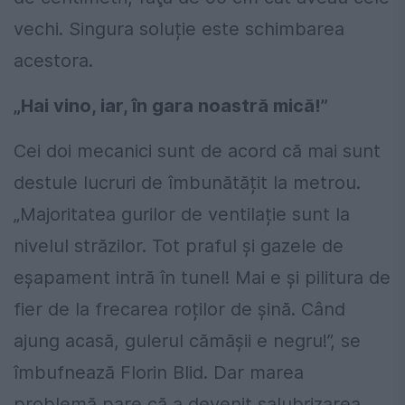
vechi. Singura soluție este schimbarea
acestora.
„Hai vino, iar, în gara noastră mică!”
Cei doi mecanici sunt de acord că mai sunt
destule lucruri de îmbunătățit la metrou.
„Majoritatea gurilor de ventilație sunt la
nivelul străzilor. Tot praful și gazele de
eșapament intră în tunel! Mai e și pilitura de
fier de la frecarea roților de ș
ină. Când
ajung acasă, gulerul cămășii e negru!”, se
îmbufnează Florin Blid. Dar marea
problemă pare că a devenit salubrizarea.