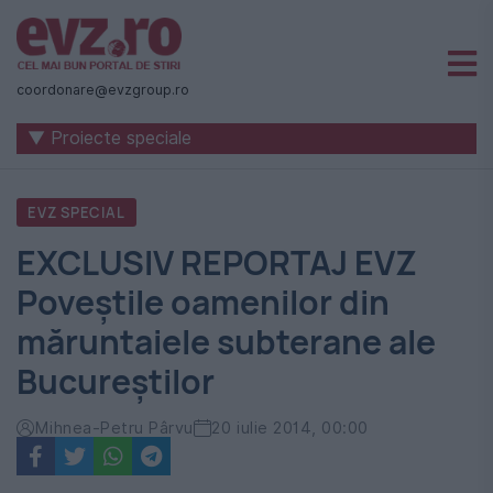
Știri
naționale
coordonare@evzgroup.ro
și
▼ Proiecte speciale
internaționale
|
EVZ SPECIAL
România
EXCLUSIV REPORTAJ EVZ
-
Poveștile oamenilor din
Evenimentul
măruntaiele subterane ale
Zilei
Bucureștilor
Mihnea-Petru Pârvu
20 iulie 2014, 00:00