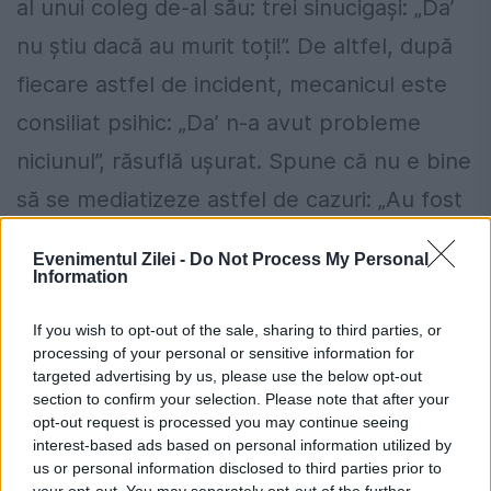
al unui coleg de-al
său: trei sinucigași: „Da’
nu știu dacă au murit toți!”. De altfel, după
fiecare astfel de incident, mecanicul este
consiliat psihic: „Da’ n-a avut probleme
niciunul”, răsuflă ușurat. Spune că nu e bine
să se mediatizeze astfel de cazuri: „Au fost
unii tăiați în două sau decapitați! Da’ nu e
Evenimentul Zilei -
Do Not Process My Personal
bine să se vorbească despre asta… Le dăm
Information
unora idei!”.
If you wish to opt-out of the sale, sharing to third parties, or
processing of your personal or sensitive information for
Florin Blid, de 43 de ani, este și el unul
targeted advertising by us, please use the below opt-out
section to confirm your selection. Please note that after your
dintre mecanicii cu experiență. Din ’97
opt-out request is processed you may continue seeing
încoace a învățat și el pe dinafară mățăraia
interest-based ads based on personal information utilized by
us or personal information disclosed to third parties prior to
de sub picioarele bucureștenilor. N-a fost la
your opt-out. You may separately opt-out of the further