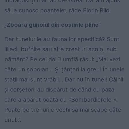
îndrăgostiți mai fac de-astea. Da’ am ajuns
să le cunosc poantele”, râde Florin Blid.
„Zboară gunoiul din coșurile pline”
Dar tunelurile au fauna lor specifică? Sunt
lilieci, bufnițe sau alte creaturi acolo, sub
pământ? Pe cei doi îi umflă râsul: „Mai vezi
câte un șobolan… Și țânțari la greu! În unele
stații mai sunt vrăbii... Dar nu în tunel! Câinii
și cerșetorii au dispărut de când cu paza
care a apărut odată cu «Bombardierele ».
Poate pe trenurile vechi să mai scape câte
unul..”.