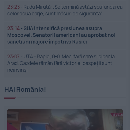
23:23
-
Radu Miruță: „Se termină astăzi scufundarea
celor două barje, sunt măsuri de siguranţă”
23:14
-
SUA intensifică presiunea asupra
Moscovei. Senatorii americani au aprobat noi
sancțiuni majore împotriva Rusiei
23:07
-
UTA - Rapid, 0-0. Meci fără sare și piper la
Arad. Gazdele rămân fără victorie, oaspeții sunt
neînvinși
HAI România!