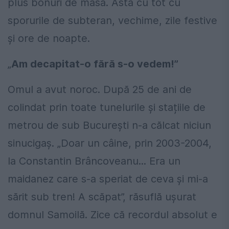
plus bonuri de masă. Asta cu tot cu
sporurile de subteran, vechime, zile festive
și ore de noapte.
„
Am decapitat-o fără s-o vedem!”
Omul a avut noroc. După 25 de ani de
colindat prin toate tunelurile și stațiile de
metrou de sub București n-a călcat niciun
sinucigaș. „Doar un câine, prin 2003-2004,
la Constantin Brâncoveanu... Era un
maidanez care s-a speriat de ceva și mi-a
sărit sub tren! A scăpat”, răsuflă ușurat
domnul Samoilă. Zice că recordul absolut e