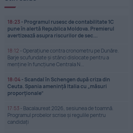
18:23
-
Programul rusesc de contabilitate 1C
pune în alertă Republica Moldova. Premierul
avertizează asupra riscurilor de sec...
18:12
-
Operațiune contra cronometru pe Dunăre.
Barje scufundate și stânci dislocate pentru a
menține în funcțiune Centrala N...
18:04
-
Scandal în Schengen după criza din
Ceuta. Spania amenință Italia cu „măsuri
proporționale”
17:53
-
Bacalaureat 2026, sesiunea de toamnă.
Programul probelor scrise și regulile pentru
candidați