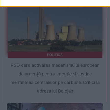
POLITICA
PSD cere activarea mecanismului european
de urgență pentru energie și susține
menținerea centralelor pe cărbune. Critici la
adresa lui Bolojan