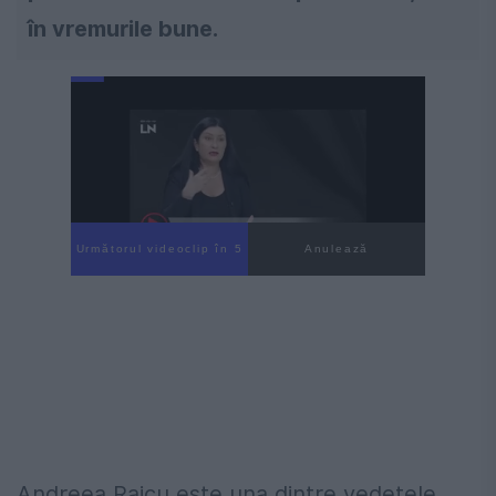
în vremurile bune.
Următorul videoclip în 4
Anulează
Andreea Raicu este una dintre vedetele