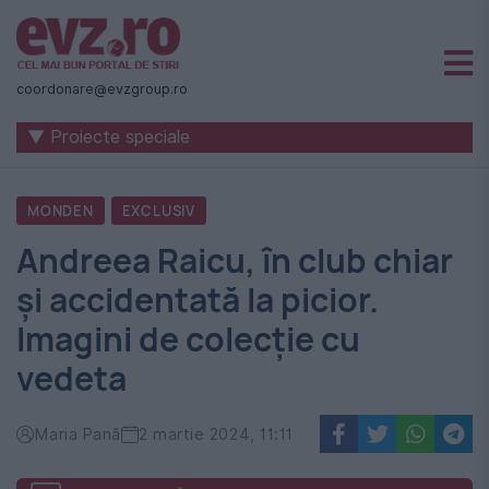
Știri
naționale
coordonare@evzgroup.ro
și
▼ Proiecte speciale
internaționale
|
MONDEN
EXCLUSIV
România
Andreea Raicu, în club chiar
-
și accidentată la picior.
Evenimentul
Imagini de colecție cu
Zilei
vedeta
Maria Pană
2 martie 2024, 11:11