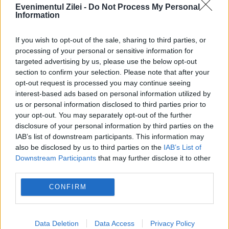
Evenimentul Zilei -
Do Not Process My Personal
Remediul pentru mahmureală recomandat de
Information
Emil Boc. Sfat pentru petrecăreții de la Untold
If you wish to opt-out of the sale, sharing to third parties, or
processing of your personal or sensitive information for
targeted advertising by us, please use the below opt-out
section to confirm your selection. Please note that after your
opt-out request is processed you may continue seeing
interest-based ads based on personal information utilized by
us or personal information disclosed to third parties prior to
your opt-out. You may separately opt-out of the further
disclosure of your personal information by third parties on the
IAB’s list of downstream participants. This information may
also be disclosed by us to third parties on the
IAB’s List of
Downstream Participants
that may further disclose it to other
MONDEN
third parties.
Au spus „da” departe de ochii lumii. Zendaya și
CONFIRM
Tom Holland au celebrat acum evenimentul
într-un hotel de lux
Data Deletion
Data Access
Privacy Policy