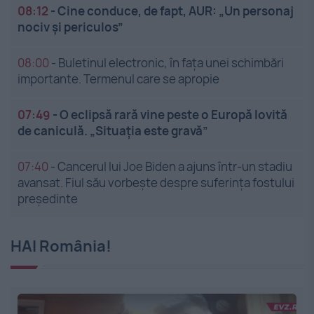
08:12
-
Cine conduce, de fapt, AUR: „Un personaj
nociv și periculos”
08:00
-
Buletinul electronic, în fața unei schimbări
importante. Termenul care se apropie
07:49
-
O eclipsă rară vine peste o Europă lovită
de caniculă. „Situația este gravă”
07:40
-
Cancerul lui Joe Biden a ajuns într-un stadiu
avansat. Fiul său vorbește despre suferința fostului
președinte
HAI România!