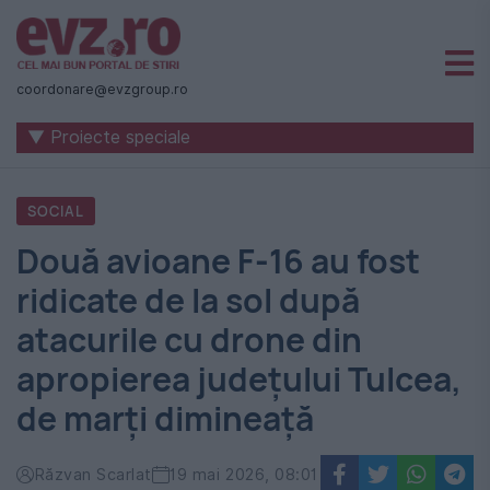
Știri
naționale
coordonare@evzgroup.ro
și
▼ Proiecte speciale
internaționale
|
SOCIAL
România
Două avioane F-16 au fost
-
ridicate de la sol după
Evenimentul
atacurile cu drone din
Zilei
apropierea județului Tulcea,
de marți dimineață
Răzvan Scarlat
19 mai 2026, 08:01