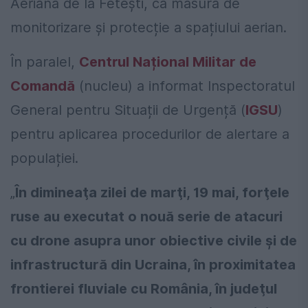
Aeriană de la Fetești, ca măsură de
monitorizare și protecție a spațiului aerian.
În paralel,
Centrul Național Militar de
Comandă
(nucleu) a informat Inspectoratul
General pentru Situații de Urgență (
IGSU
)
pentru aplicarea procedurilor de alertare a
populației.
„
În dimineaţa zilei de marţi, 19 mai, forţele
ruse au executat o nouă serie de atacuri
cu drone asupra unor obiective civile şi de
infrastructură din Ucraina, în proximitatea
frontierei fluviale cu România, în judeţul