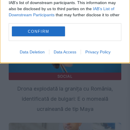
IAB’s list of downstream participants. This information may
also be disclosed by us to third parties on the
IAB’s List of
Downstream Participants
that may further disclose it to other
third parties.
CONFIRM
Data Deletion
Data Access
Privacy Policy
SOCIAL
Drona explodată la granița cu România,
identificată de bulgari: E o momeală
ucraineană de tip Maya