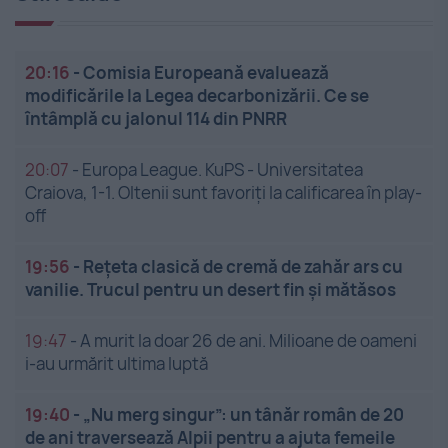
20:16
-
Comisia Europeană evaluează
modificările la Legea decarbonizării. Ce se
întâmplă cu jalonul 114 din PNRR
20:07
-
Europa League. KuPS - Universitatea
Craiova, 1-1. Oltenii sunt favoriți la calificarea în play-
off
19:56
-
Rețeta clasică de cremă de zahăr ars cu
vanilie. Trucul pentru un desert fin și mătăsos
19:47
-
A murit la doar 26 de ani. Milioane de oameni
i-au urmărit ultima luptă
19:40
-
„Nu merg singur”: un tânăr român de 20
de ani traversează Alpii pentru a ajuta femeile