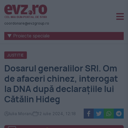
Știri
naționale
coordonare@evzgroup.ro
și
▼ Proiecte speciale
internaționale
|
JUSTITIE
România
Dosarul generalilor SRI. Om
-
de afaceri chinez, interogat
Evenimentul
la DNA după declarațiile lui
Zilei
Cătălin Hideg
Iulia Moraru
12 iulie 2024, 12:18