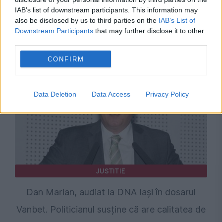
IAB’s list of downstream participants. This information may
Marian Voinea, omul de afaceri acuzat că voia
also be disclosed by us to third parties on the
IAB’s List of
să pună mâna pe fondurile SAFE, legături cu
Downstream Participants
that may further disclose it to other
third parties.
temuta grupare Ndrangheta
CONFIRM
Data Deletion
Data Access
Privacy Policy
JUSTITIE
Dan Marian, audiat la DNA Iași în dosarul
Vanbet. Politicianul susține că are calitatea de