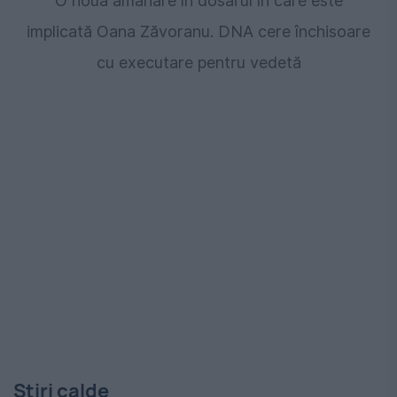
O nouă amânare în dosarul în care este
implicată Oana Zăvoranu. DNA cere închisoare
cu executare pentru vedetă
Stiri calde