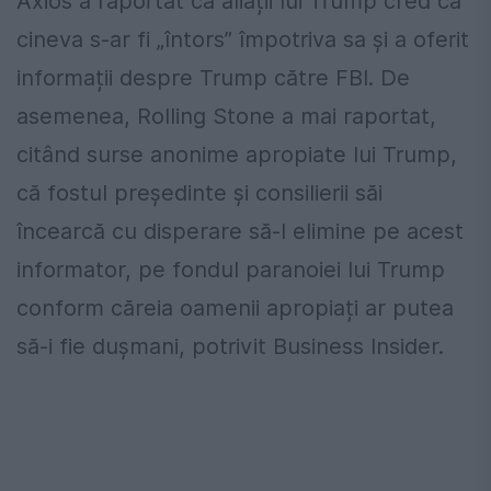
Axios a raportat că aliații lui Trump cred că
cineva s-ar fi „întors” împotriva sa și a oferit
informații despre Trump către FBI. De
asemenea, Rolling Stone a mai raportat,
citând surse anonime apropiate lui Trump,
că fostul președinte și consilierii săi
încearcă cu disperare să-l elimine pe acest
informator, pe fondul paranoiei lui Trump
conform căreia oamenii apropiați ar putea
să-i fie dușmani, potrivit Business Insider.