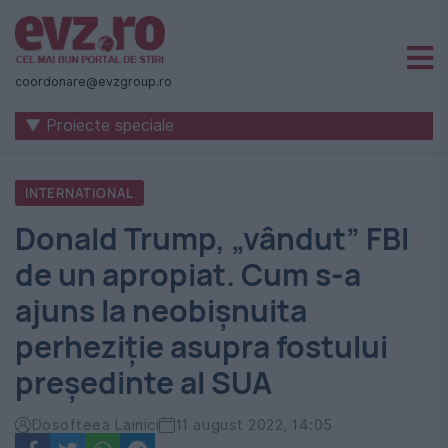
Știri
naționale
coordonare@evzgroup.ro
și
▼ Proiecte speciale
internaționale
|
INTERNATIONAL
România
Donald Trump, „vândut” FBI
-
de un apropiat. Cum s-a
Evenimentul
ajuns la neobișnuita
Zilei
perheziție asupra fostului
președinte al SUA
Dosofteea Lainici
11 august 2022, 14:05