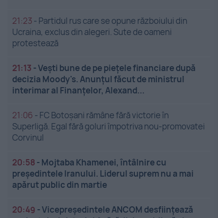
21:23
-
Partidul rus care se opune războiului din
Ucraina, exclus din alegeri. Sute de oameni
protestează
21:13
-
Vești bune de pe piețele financiare după
decizia Moody's. Anunțul făcut de ministrul
interimar al Finanțelor, Alexand...
21:06
-
FC Botoșani rămâne fără victorie în
Superligă. Egal fără goluri împotriva nou-promovatei
Corvinul
20:58
-
Mojtaba Khamenei, întâlnire cu
președintele Iranului. Liderul suprem nu a mai
apărut public din martie
20:49
-
Vicepreședintele ANCOM desființează