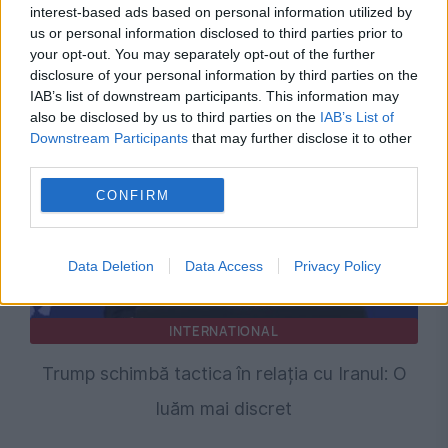
Mihai Fifor pune România față în față cu noua
interest-based ads based on personal information utilized by
us or personal information disclosed to third parties prior to
realitate geopolitică: Bucureștiul a luat o
your opt-out. You may separately opt-out of the further
disclosure of your personal information by third parties on the
pauză de la a conta
IAB’s list of downstream participants. This information may
also be disclosed by us to third parties on the
IAB’s List of
Downstream Participants
that may further disclose it to other
third parties.
CONFIRM
Data Deletion
Data Access
Privacy Policy
INTERNATIONAL
Trump schimbă tactica în relația cu Iranul: O
luăm mai discret