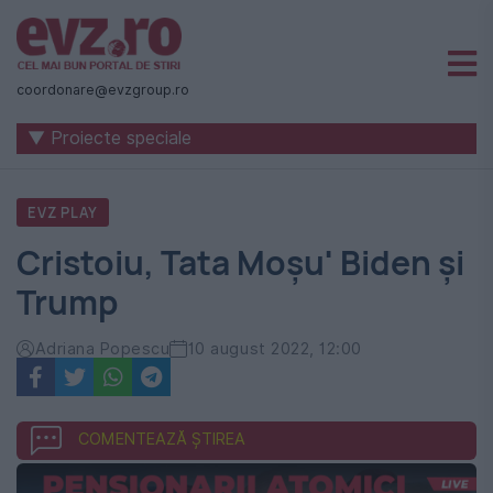
Știri
naționale
coordonare@evzgroup.ro
și
▼ Proiecte speciale
internaționale
|
EVZ PLAY
România
Cristoiu, Tata Moşu' Biden şi
-
Trump
Evenimentul
Zilei
Adriana Popescu
10 august 2022, 12:00
COMENTEAZĂ ȘTIREA