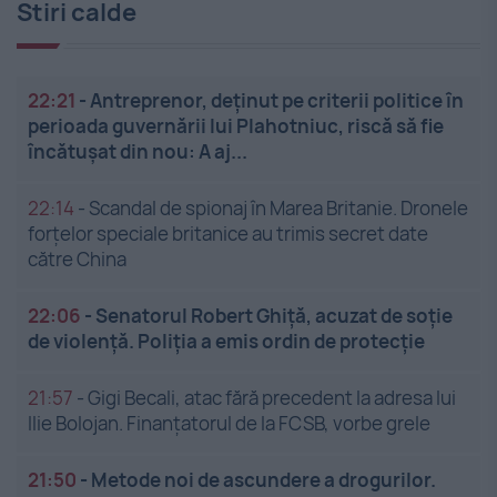
Stiri calde
22:21
-
Antreprenor, deţinut pe criterii politice în
perioada guvernării lui Plahotniuc, riscă să fie
încătuşat din nou: A aj...
22:14
-
Scandal de spionaj în Marea Britanie. Dronele
forțelor speciale britanice au trimis secret date
către China
22:06
-
Senatorul Robert Ghiță, acuzat de soție
de violență. Poliția a emis ordin de protecție
21:57
-
Gigi Becali, atac fără precedent la adresa lui
Ilie Bolojan. Finanțatorul de la FCSB, vorbe grele
21:50
-
Metode noi de ascundere a drogurilor.