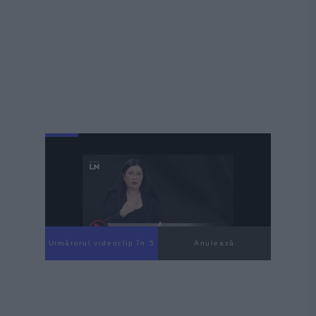
Următorul videoclip în 4
Anulează