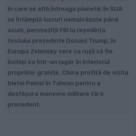
în care se află întreaga planetă: în SUA
se întâmplă lucruri nemaivăzute până
acum, percheziţii FBI la reşedinţa
fostului preşedinte Donald Trump, în
Europa Zelensky cere ca ruşii să fie
închişi ca într-un lagăr în interiorul
propriilor graniţe, China profită de vizita
bietei Pelosi în Taiwan pentru a
desfăşura manevre militare fără
precedent.