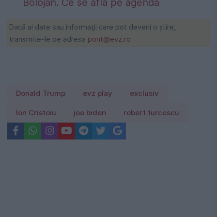
Bolojan. Ce se află pe agendă
Dacă ai date sau informaţii care pot deveni o ştire,
transmite-le pe adresa
pont@evz.ro
Donald Trump
evz play
exclusiv
Ion Cristoiu
joe biden
robert turcescu