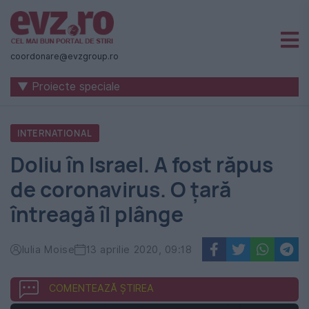
Știri
naționale
coordonare@evzgroup.ro
și
▼ Proiecte speciale
internaționale
|
INTERNATIONAL
România
Doliu în Israel. A fost răpus
-
de coronavirus. O țară
Evenimentul
întreagă îl plânge
Zilei
Iulia Moise
13 aprilie 2020, 09:18
COMENTEAZĂ ȘTIREA