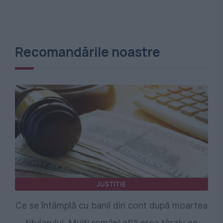
Recomandările noastre
JUSTITIE
Ce se întâmplă cu banii din cont după moartea
titularului. Mulți români află prea târziu ce