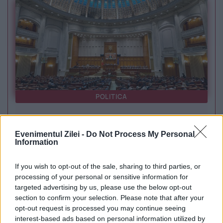
POLITICA
Sorin Grindeanu: Parlamentul a evitat
Evenimentul Zilei -
Do Not Process My Personal
pierderea a 5,8 miliarde de euro din PNRR și a
Information
deblocat 16,7 miliarde din SAFE
If you wish to opt-out of the sale, sharing to third parties, or
processing of your personal or sensitive information for
targeted advertising by us, please use the below opt-out
section to confirm your selection. Please note that after your
opt-out request is processed you may continue seeing
interest-based ads based on personal information utilized by