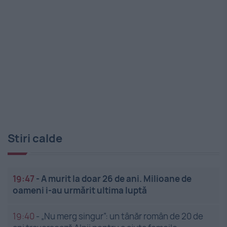
Stiri calde
19:47
-
A murit la doar 26 de ani. Milioane de
oameni i-au urmărit ultima luptă
19:40
-
„Nu merg singur”: un tânăr român de 20 de