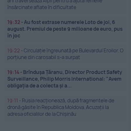
ani traversează Alpii pentru a ajuta femeile
însărcinate aflate în dificultate
19:32
-
Au fost extrase numerele Loto de joi, 6
august. Premiul de peste 9 milioane de euro, pus
în joc
19:22
-
Circulație îngreunată pe Bulevardul Eroilor. O
porțiune din carosabil s-a surpat
19:14
-
Brîndușa Țăranu, Director Product Safety
Surveillance, Philip Morris International: "Avem
obligația de a colecta și a...
19:11
-
Rusia reacționează, după fragmentele de
dronă găsite în Republica Moldova. Acuzații la
adresa oficialilor de la Chișinău