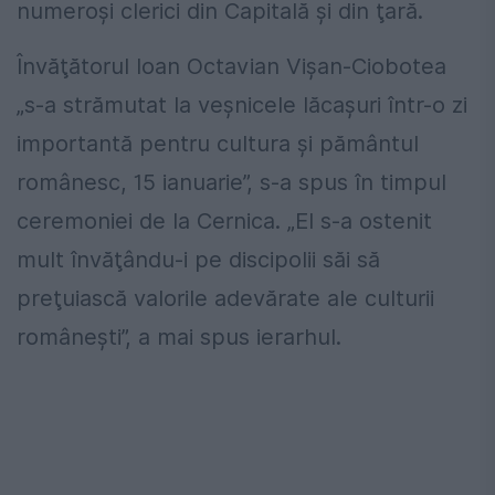
numeroşi clerici din Capitală şi din ţară.
Învăţătorul Ioan Octavian Vișan-Ciobotea
„s-a strămutat la veşnicele lăcaşuri într-o zi
importantă pentru cultura şi pământul
românesc, 15 ianuarie”, s-a spus în timpul
ceremoniei de la Cernica. „El s-a ostenit
mult învăţându-i pe discipolii săi să
preţuiască valorile adevărate ale culturii
româneşti”, a mai spus ierarhul.