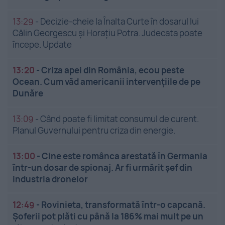
13:29
-
Decizie-cheie la Înalta Curte în dosarul lui
Călin Georgescu și Horațiu Potra. Judecata poate
începe. Update
13:20
-
Criza apei din România, ecou peste
Ocean. Cum văd americanii intervențiile de pe
Dunăre
13:09
-
Când poate fi limitat consumul de curent.
Planul Guvernului pentru criza din energie.
13:00
-
Cine este românca arestată în Germania
într-un dosar de spionaj. Ar fi urmărit șef din
industria dronelor
12:49
-
Rovinieta, transformată într-o capcană.
Șoferii pot plăti cu până la 186% mai mult pe un