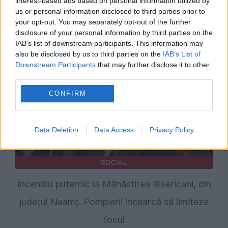
Legea biodiversității a trecut de Comisia
interest-based ads based on personal information utilized by
us or personal information disclosed to third parties prior to
Juridică și de Mediu. Tensiuni între AUR și
your opt-out. You may separately opt-out of the further
disclosure of your personal information by third parties on the
USR din cauza termenilor din proiect
IAB’s list of downstream participants. This information may
also be disclosed by us to third parties on the
IAB’s List of
Downstream Participants
that may further disclose it to other
third parties.
CONFIRM
Data Deletion
Data Access
Privacy Policy
SOCIAL
Incendiu puternic la Mănăstirea Bisericani, din
județul Neamț. Pompierii încearcă să limiteze
focul