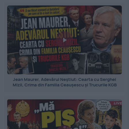
Jean Maurer, Adevărul Neștiut: Cearta cu Serghei
Mizil, Crima din Familia Ceaușescu și Trucurile KGB