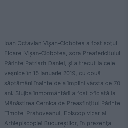
Ioan Octavian Vişan-Ciobotea a fost soţul
Floarei Vişan-Ciobotea, sora Preafericitului
Părinte Patriarh Daniel, și a trecut la cele
veşnice în 15 ianuarie 2019, cu două
săptămâni înainte de a împlini vârsta de 70
ani. Slujba înmormântării a fost oficiată la
Mănăstirea Cernica de Preasfinţitul Părinte
Timotei Prahoveanul, Episcop vicar al
Arhiepiscopiei Bucureştilor, în prezenţa