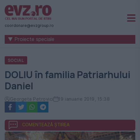
Știri
naționale
coordonare@evzgroup.ro
și
▼ Proiecte speciale
internaționale
|
SOCIAL
România
DOLIU în familia Patriarhului
-
Daniel
Evenimentul
Zilei
Georgeta Petrovici
19 ianuarie 2019, 15:38
COMENTEAZĂ ȘTIREA