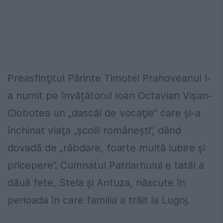
Preasfinţitul Părinte Timotei Prahoveanul l-
a numit pe învățătorul Ioan Octavian Vișan-
Ciobotea un „dascăl de vocaţie” care şi-a
închinat viaţa „şcolii româneşti”, dând
dovadă de „răbdare, foarte multă iubire şi
pricepere”. Cumnatul Patriarhului e tatăl a
dăuă fete, Stela şi Antuza, născute în
perioada în care familia a trăit la Lugoj.