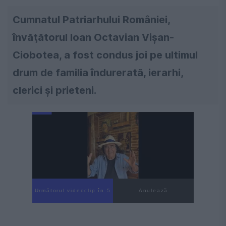
Cumnatul Patriarhului României,
învăţătorul Ioan Octavian Vișan-
Ciobotea, a fost condus joi pe ultimul
drum de familia îndurerată, ierarhi,
clerici şi prieteni.
Următorul videoclip în 4
Anulează