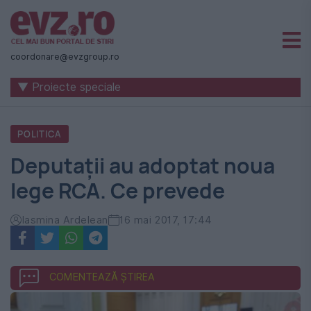
Știri
naționale
coordonare@evzgroup.ro
și
▼ Proiecte speciale
internaționale
|
POLITICA
România
Deputații au adoptat noua
-
lege RCA. Ce prevede
Evenimentul
Zilei
Iasmina Ardelean
16 mai 2017, 17:44
COMENTEAZĂ ȘTIREA