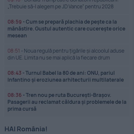
„Trebuie să-l alegem pe JD Vance” pentru 2028
08:59
-
Cum se prepară plachia de pește ca la
mânăstire. Gustul autentic care cucerește orice
mesean
08:51
-
Noua regulă pentru țigările și alcoolul aduse
din UE. Limita nu se mai aplică la fiecare drum
08:43
-
Turnul Babel la 80 de ani: ONU, pariul
Infantino și eroziunea arhitecturii multilaterale
08:36
-
Tren nou pe ruta București-Brașov.
Pasagerii au reclamat căldura și problemele de la
prima cursă
HAI România!