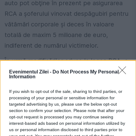
auto pot obţine în prezent pe asigurarea
RCA a şoferului vinovat despăgubiri pentru
vătămări corporale şi deces în valoare
totală de maxim 5 milioane de euro,
indiferent de numărul victimelor.
În urmă modificărilor aduse la legea RCA, o
victimăț nu va mai putea obţine mai mult
Evenimentul Zilei -
Do Not Process My Personal
Information
de 500.000 de lei pentru vătămări
If you wish to opt-out of the sale, sharing to third parties, or
corporale.
processing of your personal or sensitive information for
targeted advertising by us, please use the below opt-out
Cum verifici dacă ai datorii la Primărie?
section to confirm your selection. Please note that after your
opt-out request is processed you may continue seeing
Metoda prin care afli online dacă ai
interest-based ads based on personal information utilized by
restanțe la taxe și impozite
us or personal information disclosed to third parties prior to
your opt-out. You may separately opt-out of the further