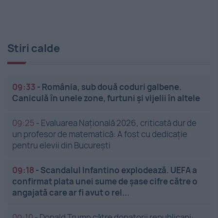
Stiri calde
09:33
-
România, sub două coduri galbene.
Caniculă în unele zone, furtuni și vijelii în altele
09:25
-
Evaluarea Națională 2026, criticată dur de
un profesor de matematică: A fost cu dedicație
pentru elevii din București
09:18
-
Scandalul Infantino explodează. UEFA a
confirmat plata unei sume de șase cifre către o
angajată care ar fi avut o rel...
09:10
-
Donald Trump către donatorii republicani: