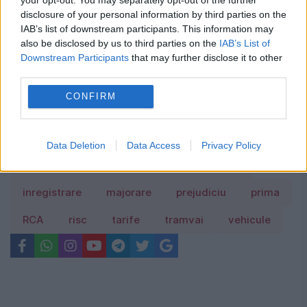
Regula pe care mulți români din
disclosure of your personal information by third parties on the
IAB’s list of downstream participants. This information may
străinătate nu o cunosc despre
also be disclosed by us to third parties on the
IAB’s List of
contribuțiile la pensie
Downstream Participants
that may further disclose it to other
third parties.
CONFIRM
accident
asf
Constantinescu
corectie
Data Deletion
Data Access
Privacy Policy
deputat
dezechilibru
inmatriculare
inregistrare
majorare
prejudiciu
prima
RCA
risc
tarife
tramvai
vehicule