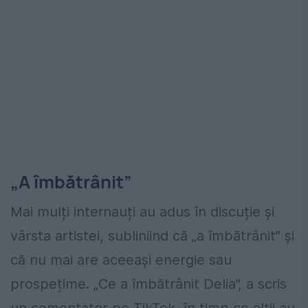
„A îmbătrânit”
Mai mulți internauți au adus în discuție și
vârsta artistei, subliniind că „a îmbătrânit” și
că nu mai are aceeași energie sau
prospețime. „Ce a îmbătrânit Delia”, a scris
un comentator pe TikTok, în timp ce alții au