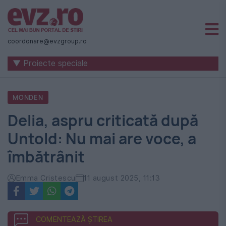
Știri
naționale
coordonare@evzgroup.ro
și
▼ Proiecte speciale
internaționale
|
MONDEN
România
Delia, aspru criticată după
-
Untold: Nu mai are voce, a
Evenimentul
îmbătrânit
Zilei
Emma Cristescu
11 august 2025, 11:13
COMENTEAZĂ ȘTIREA