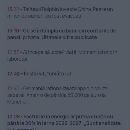
13:22
-
Taifunul Dolphin lovește China. Peste un
milion de oameni au fost evacuați
13:10
-
Ce se întâmplă cu banii din conturile de
pensii private. Ultimele cifre publicate
12:57
-
AI începe să „scrie” viață. Moment istoric în
laborator
12:49
-
În sfârșit, fumătorul!
12:40
-
Germania raționalizează apa din cauza
secetei. Amenzi de până la 50.000 de euro la
München
12:28
-
Facturile la energie ar putea crește cu
până la 20% în iarna 2026-2027: „Sunt analizate
trei scenarii