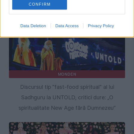
CONFIRM
Data Deletion
Data Access
Privacy Policy
MONDEN
Discursul tip "fast-food spiritual" al lui
Sadhguru la UNTOLD, critici dure: „O
spiritualitate New Age fără Dumnezeu”