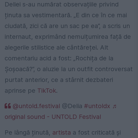
Deliei s-au numărat observațiile privind
ținuta sa vestimentară. „E din ce în ce mai
ciudată, zici că are un sac pe ea”, a scris un
internaut, exprimând nemulțumirea față de
alegerile stilistice ale cântăreței. Alt
comentariu acid a fost: „Rochița de la
Șoșoacă?”, o aluzie la un outfit controversat
purtat anterior, ce a stârnit dezbateri
aprinse pe
TikTok
.
@untold.festival
@Delia
#untoldx
♬
original sound - UNTOLD Festival
Pe lângă ținută,
artista
a fost criticată și