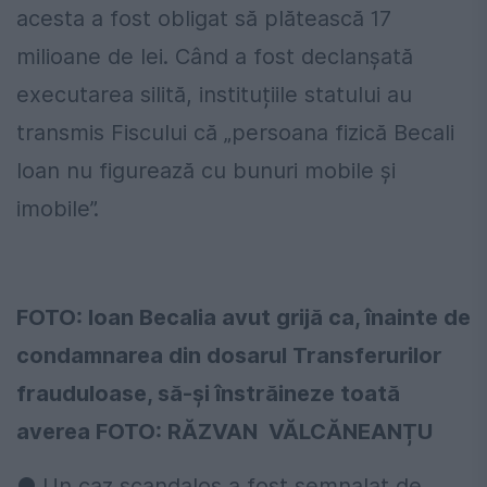
acesta a fost obligat să plătească 17
milioane de lei. Când a fost declanșată
executarea silită, instituțiile statului au
transmis Fiscului că „persoana fizică Becali
Ioan nu figurează cu bunuri mobile și
imobile”.
FOTO: Ioan Becalia avut grijă ca, înainte de
condamnarea din dosarul Transferurilor
frauduloase, să-și înstrăineze toată
averea FOTO: RĂZVAN VĂLCĂNEANȚU
● Un caz scandalos a fost semnalat de