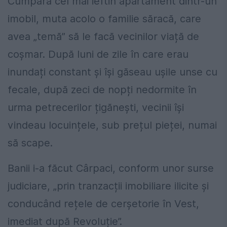
Cumpăra cel mai ieftin apartament dintr-un
imobil, muta acolo o familie săracă, care
avea „temă” să le facă vecinilor viață de
coșmar. După luni de zile în care erau
inundați constant și își găseau ușile unse cu
fecale, după zeci de nopți nedormite în
urma petrecerilor țigănești, vecinii își
vindeau locuințele, sub prețul pieței, numai
să scape.
Banii i-a făcut Cârpaci, conform unor surse
judiciare, „prin tranzacții imobiliare ilicite și
conducând rețele de cerșetorie în Vest,
imediat după Revoluție”.