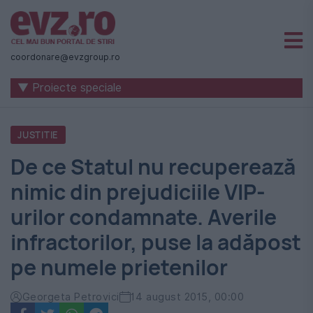
Știri
naționale
coordonare@evzgroup.ro
și
▼ Proiecte speciale
internaționale
|
JUSTITIE
România
De ce Statul nu recuperează
-
nimic din prejudiciile VIP-
Evenimentul
urilor condamnate. Averile
Zilei
infractorilor, puse la adăpost
pe numele prietenilor
Georgeta Petrovici
14 august 2015, 00:00