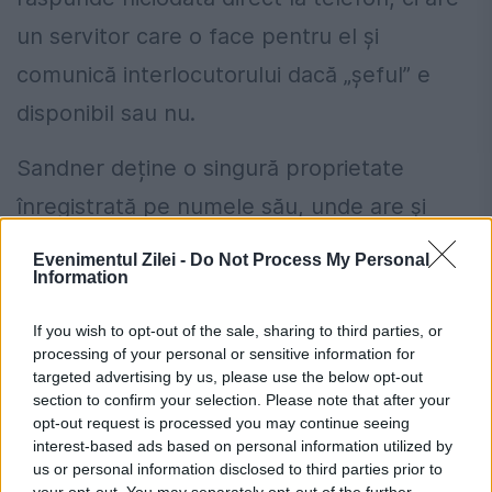
un servitor care o face pentru el și
comunică interlocutorului dacă „șeful” e
disponibil sau nu.
Sandner deține o singură proprietate
înregistrată pe numele său, unde are și
adresa de domiciliu. E curios ce va mai
Evenimentul Zilei -
Do Not Process My Personal
Information
descoperi ANAF și, mai ales, ce măsuri se
vor impune, având în vedere că rromul din
If you wish to opt-out of the sale, sharing to third parties, or
processing of your personal or sensitive information for
Timișoara este, de departe, cel mai bogat
targeted advertising by us, please use the below opt-out
din țară.
section to confirm your selection. Please note that after your
opt-out request is processed you may continue seeing
interest-based ads based on personal information utilized by
Avere din cerșetorie
us or personal information disclosed to third parties prior to
your opt-out. You may separately opt-out of the further