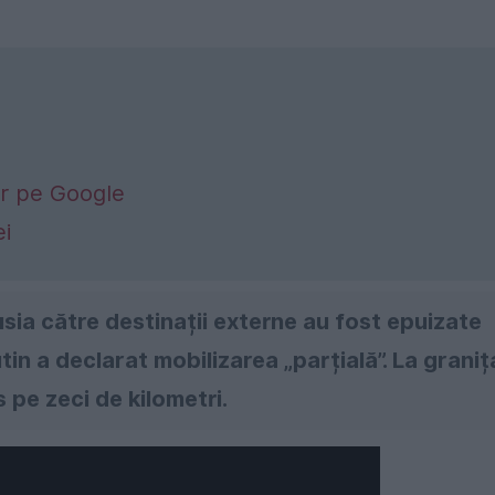
lor pe Google
ei
sia către destinații externe au fost epuizate
in a declarat mobilizarea „parțială”. La graniț
 pe zeci de kilometri.