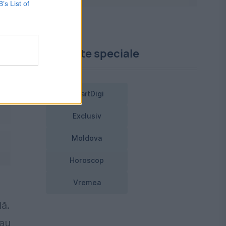
B’s List of
Proiecte speciale
SmartDigi
Exclusiv
Moldova
Horoscop
Vremea
lă.
 au