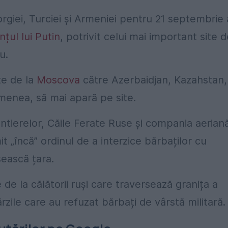
rgiei, Turciei și Armeniei pentru 21 septembrie
nțul lui Putin
, potrivit celui mai important site 
u.
te de la
Moscova
către Azerbaidjan, Kazahstan,
menea, să mai apară pe site.
ontierelor, Căile Ferate Ruse și compania aerian
t „încă” ordinul de a interzice bărbaților cu
sească țara.
e la călătorii ruși care traversează granița a
ărzile care au refuzat bărbați de vârstă militară.