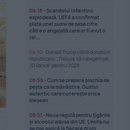
09:18
-
Scandalul Infantino
explodează. UEFA a confirmat
plata unei sume de șase cifre
către o angajată care ar fi avut o
rel...
09:10
-
Donald Trump către donatorii
republicani: „Trebuie să-l alegem pe
JD Vance” pentru 2028
08:59
-
Cum se prepară plachia de
pește ca la mânăstire. Gustul
autentic care cucerește orice
mesean
08:51
-
Noua regulă pentru țigările
și alcoolul aduse din UE. Limita nu
se mai aplică la fiecare drum