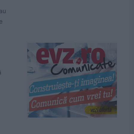
 au
de
ă