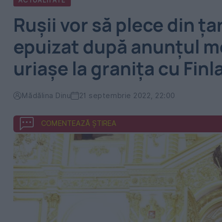
ACTUALITATE
Rușii vor să plece din ța
epuizat după anunțul mob
uriașe la granița cu Fin
Mădălina Dinu
21 septembrie 2022, 22:00
COMENTEAZĂ ȘTIREA