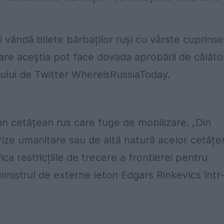
 vândă bilete bărbaților ruși cu vârste cuprinse
 care aceștia pot face dovada aprobării de călăto
ontului de Twitter WhereisRussiaToday.
iun cetățean rus care fuge de mobilizare. „Din
vize umanitare sau de altă natură acelor cetățe
ica restricțiile de trecere a frontierei pentru
ministrul de externe leton Edgars Rinkevics într-