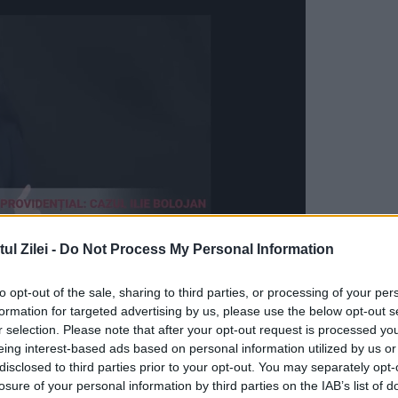
l Zilei -
Do Not Process My Personal Information
to opt-out of the sale, sharing to third parties, or processing of your per
t panică în Rusia. Oamenii au încercat să iasă di
formation for targeted advertising by us, please use the below opt-out s
t să-și cumpere bilete de avion cu destinația
r selection. Please note that after your opt-out request is processed y
eing interest-based ads based on personal information utilized by us or
puizate în decurs de câteva ore. Alții au încerca
disclosed to third parties prior to your opt-out. You may separately opt-
losure of your personal information by third parties on the IAB’s list of
nlanda a fost mare aglomerație. Coloanele de