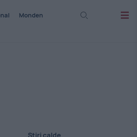
onal
Monden
Stiri calde