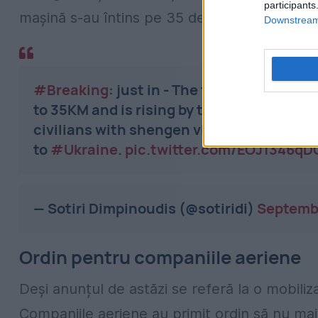
participants
mașină s-au întins pe 35 de kilometri.
Downstream 
#Breaking
: just in - The traffic jam at t
to 35KM and is rising by the hour, it is th
civilians with shengen visas, after
#Puti
to
#Ukraine
.
pic.twitter.com/EOJ1346qD
— Sotiri Dimpinoudis (@sotiridi)
Septembe
Ordin pentru companiile aeriene
Deși anunțul de astăzi se referă la o mobiliz
Companiile aeriene au primit ordin să nu mai