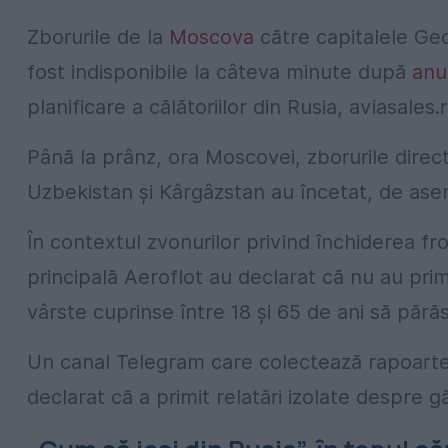
Zborurile de la
Moscova
către capitalele Geo
fost indisponibile la câteva minute după
anu
planificare a călătoriilor din Rusia, aviasales.r
Până la prânz, ora Moscovei, zborurile direc
Uzbekistan și Kârgâzstan au încetat, de ase
În contextul zvonurilor privind închiderea fr
principală Aeroflot au declarat că nu au primi
vârste cuprinse între 18 și 65 de ani să pără
Un canal Telegram care colectează rapoarte d
declarat că a primit relatări izolate despre g