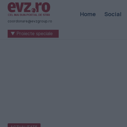
Știri
Home
Social
naționale
coordonare@evzgroup.ro
și
▼ Proiecte speciale
internaționale
|
România
-
Evenimentul
Zilei