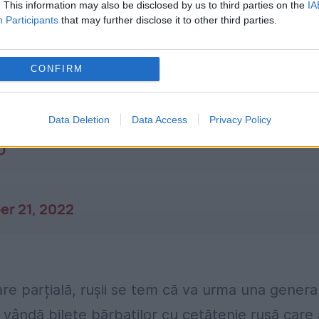
. This information may also be disclosed by us to third parties on the
IA
Participants
that may further disclose it to other third parties.
CONFIRM
he border with
#Russia
/
#Finland
has pilled up
e only border who is still open for Russian
Data Deletion
Data Access
Privacy Policy
n
announced he will send 300.000 new troops
O
r 21, 2022
are parțială, rușii se tem că va urma una genera
 vândă bilete bărbaților cu cetățenie rusă care