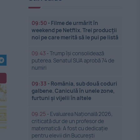
09:50
-
Filme de urmărit în
weekend pe Netflix. Trei producții
noi pe care merită să le pui pe listă
09:43
-
Trump își consolidează
puterea. Senatul SUA aprobă 74 de
numiri
09:33
-
România, sub două coduri
galbene. Caniculă în unele zone,
furtuni și vijelii în altele
09:25
-
Evaluarea Națională 2026,
criticată dur de un profesor de
matematică: A fost cu dedicație
pentru elevii din București