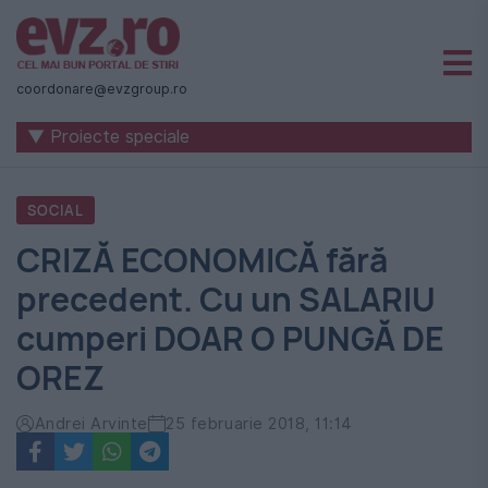
Știri
naționale
coordonare@evzgroup.ro
și
▼ Proiecte speciale
internaționale
|
SOCIAL
România
CRIZĂ ECONOMICĂ fără
-
precedent. Cu un SALARIU
Evenimentul
cumperi DOAR O PUNGĂ DE
Zilei
OREZ
Andrei Arvinte
25 februarie 2018, 11:14