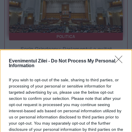
POLITICA
Sorin Grindeanu: Parlamentul a evitat
pierderea a 5,8 miliarde de euro din PNRR și a
Evenimentul Zilei -
Do Not Process My Personal
Information
deblocat 16,7 miliarde din SAFE
If you wish to opt-out of the sale, sharing to third parties, or
processing of your personal or sensitive information for
targeted advertising by us, please use the below opt-out
section to confirm your selection. Please note that after your
opt-out request is processed you may continue seeing
interest-based ads based on personal information utilized by
us or personal information disclosed to third parties prior to
your opt-out. You may separately opt-out of the further
disclosure of your personal information by third parties on the