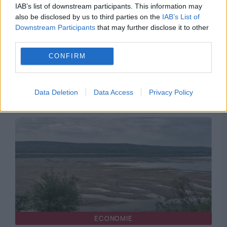
IAB’s list of downstream participants. This information may
also be disclosed by us to third parties on the
IAB’s List of
POLITICA
Downstream Participants
that may further disclose it to other
third parties.
Planul Guvernului pentru criză energetică:
CONFIRM
Restricții de consum pentru marii consumatori
industriali. Ce se întâmplă cu populația și
spitalele
Data Deletion
Data Access
Privacy Policy
ECONOMIE