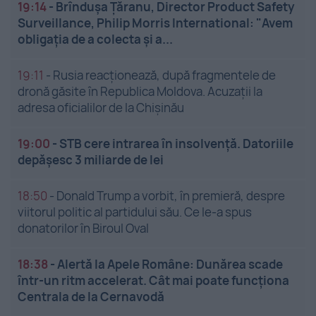
19:14
-
Brîndușa Țăranu, Director Product Safety
Surveillance, Philip Morris International: "Avem
obligația de a colecta și a...
19:11
-
Rusia reacționează, după fragmentele de
dronă găsite în Republica Moldova. Acuzații la
adresa oficialilor de la Chișinău
19:00
-
STB cere intrarea în insolvență. Datoriile
depășesc 3 miliarde de lei
18:50
-
Donald Trump a vorbit, în premieră, despre
viitorul politic al partidului său. Ce le-a spus
donatorilor în Biroul Oval
18:38
-
Alertă la Apele Române: Dunărea scade
într-un ritm accelerat. Cât mai poate funcționa
Centrala de la Cernavodă