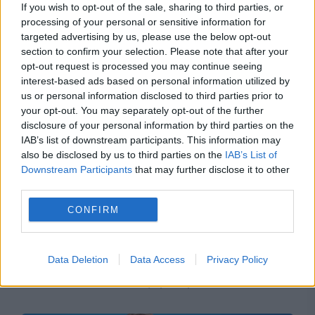
de urgență pentru energie și susține
If you wish to opt-out of the sale, sharing to third parties, or
processing of your personal or sensitive information for
menținerea centralelor pe cărbune. Critici la
targeted advertising by us, please use the below opt-out
adresa lui Bolojan
section to confirm your selection. Please note that after your
opt-out request is processed you may continue seeing
interest-based ads based on personal information utilized by
us or personal information disclosed to third parties prior to
your opt-out. You may separately opt-out of the further
disclosure of your personal information by third parties on the
IAB’s list of downstream participants. This information may
also be disclosed by us to third parties on the
IAB’s List of
Downstream Participants
that may further disclose it to other
third parties.
CONFIRM
SOCIAL
Accident lângă casa lui Iohannis din Sibiu, cu
Data Deletion
Data Access
Privacy Policy
doi copii răniți și duși la spital