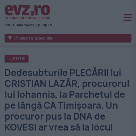
Știri
naționale
coordonare@evzgroup.ro
și
▼ Proiecte speciale
internaționale
|
JUSTITIE
România
Dedesubturile PLECĂRII lui
-
CRISTIAN LAZĂR, procurorul
Evenimentul
lui Iohannis, la Parchetul de
Zilei
pe lângă CA Timișoara. Un
procuror pus la DNA de
KOVESI ar vrea să ia locul