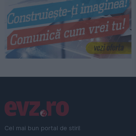
Linkuri utile
Cel mai bun portal de stiri!