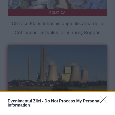
POLITICA
Ce face Klaus Iohannis după plecarea de la
Cotroceni. Dezvăluirile lui Rareș Bogdan
POLITICA
Evenimentul Zilei -
Do Not Process My Personal
Information
PSD cere activarea mecanismului european