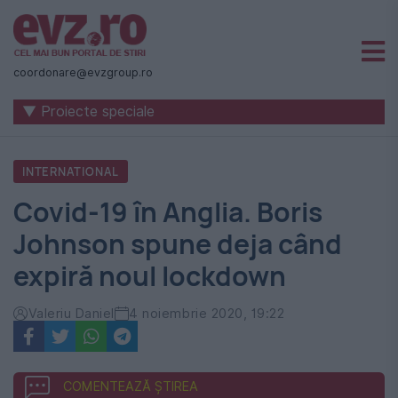
Știri
naționale
coordonare@evzgroup.ro
și
▼ Proiecte speciale
internaționale
|
INTERNATIONAL
România
Covid-19 în Anglia. Boris
-
Johnson spune deja când
Evenimentul
expiră noul lockdown
Zilei
Valeriu Daniel
4 noiembrie 2020, 19:22
COMENTEAZĂ ȘTIREA