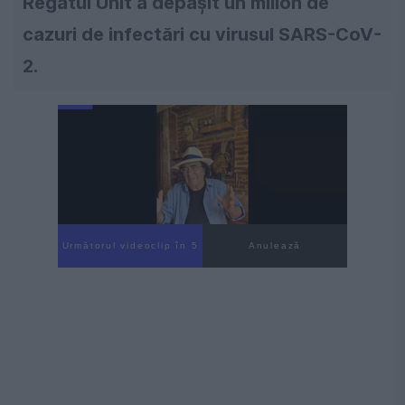
Regatul Unit a depășit un milion de
cazuri de infectări cu virusul SARS-CoV-
2.
Următorul videoclip în 4
Anulează