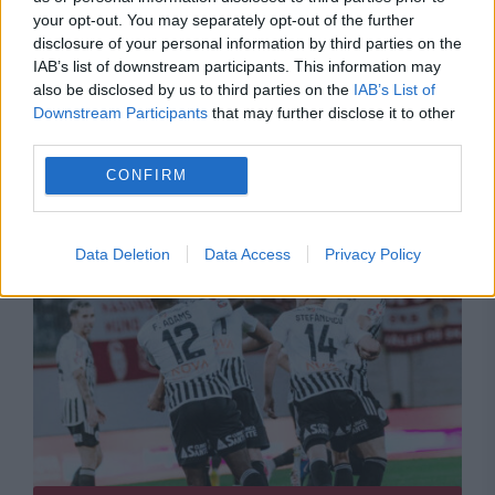
your opt-out. You may separately opt-out of the further
disclosure of your personal information by third parties on the
IAB’s list of downstream participants. This information may
also be disclosed by us to third parties on the
IAB’s List of
POLITICA
Downstream Participants
that may further disclose it to other
third parties.
Sorin Grindeanu: Parlamentul a evitat
CONFIRM
pierderea a 5,8 miliarde de euro din PNRR și a
deblocat 16,7 miliarde din SAFE
Data Deletion
Data Access
Privacy Policy