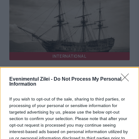
INTERNATIONAL
Misterul unei nave dispărute în largul coastei
Evenimentul Zilei -
Do Not Process My Personal
sudice a Angliei, elucidat după aproape patru
Information
secole
If you wish to opt-out of the sale, sharing to third parties, or
processing of your personal or sensitive information for
targeted advertising by us, please use the below opt-out
section to confirm your selection. Please note that after your
opt-out request is processed you may continue seeing
interest-based ads based on personal information utilized by
us or personal information disclosed to third parties prior to