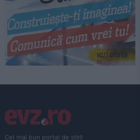
Linkuri utile
Cel mai bun portal de stiri!