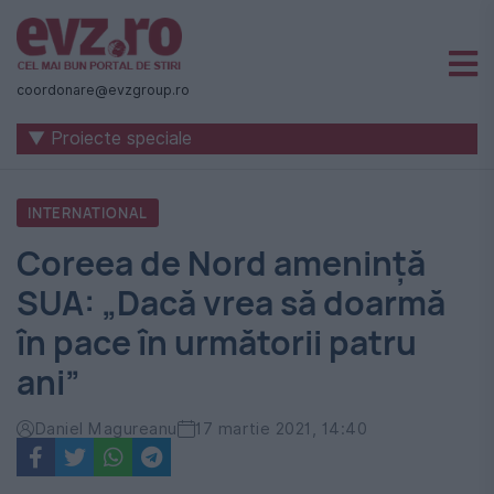
Știri
naționale
coordonare@evzgroup.ro
și
▼ Proiecte speciale
internaționale
|
INTERNATIONAL
România
Coreea de Nord ameninţă
-
SUA: „Dacă vrea să doarmă
Evenimentul
în pace în următorii patru
Zilei
ani”
Daniel Magureanu
17 martie 2021, 14:40