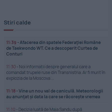
Stiri calde
11:39
-
Afacerea din spatele Federației Române
de Taekwondo WT. Ce a descoperit Curtea de
Conturi
11:30
-
Noi informații despre generalul care a
comandat trupele ruse din Transnistria. Ar fi murit în
explozia de la Moscova ...
11:18
-
Vine un nou val de caniculă. Meteorologii
au anunțat și data la care se răcorește vremea
11:10
-
Decizia luată de Maia Sandu după