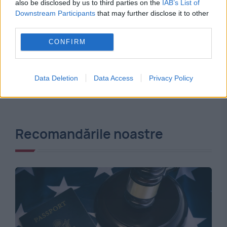
also be disclosed by us to third parties on the
IAB’s List of
Downstream Participants
that may further disclose it to other
third parties.
CONFIRM
Data Deletion
Data Access
Privacy Policy
Recomandările noastre