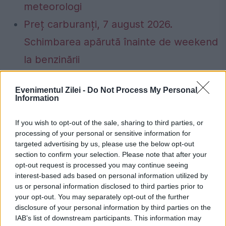
meteorologi
Preț carburanți, 7 august 2026.
Schimbarea apărută înainte de weekend
la benzinării
Evenimentul Zilei -
Do Not Process My Personal
Information
amenintare
coreea de nord
coreea de sud
If you wish to opt-out of the sale, sharing to third parties, or
processing of your personal or sensitive information for
joe biden
kim jong-un
Kim Yo-jong
targeted advertising by us, please use the below opt-out
section to confirm your selection. Please note that after your
SUA
opt-out request is processed you may continue seeing
interest-based ads based on personal information utilized by
us or personal information disclosed to third parties prior to
your opt-out. You may separately opt-out of the further
disclosure of your personal information by third parties on the
IAB’s list of downstream participants. This information may