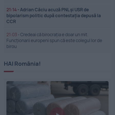
21:14
-
Adrian Câciu acuză PNL și USR de
bipolarism politic după contestația depusă la
CCR
21:03
-
Credeai că birocrația e doar un mit.
Funcționarii europeni spun că este colegul lor de
birou
HAI România!