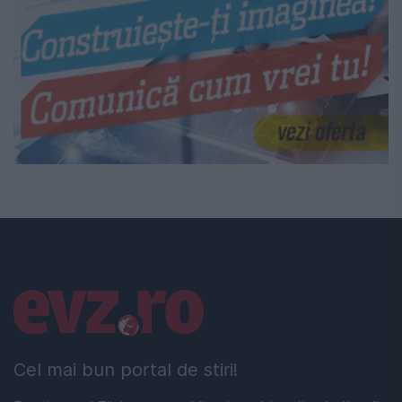
Linkuri utile
Cel mai bun portal de stiri!