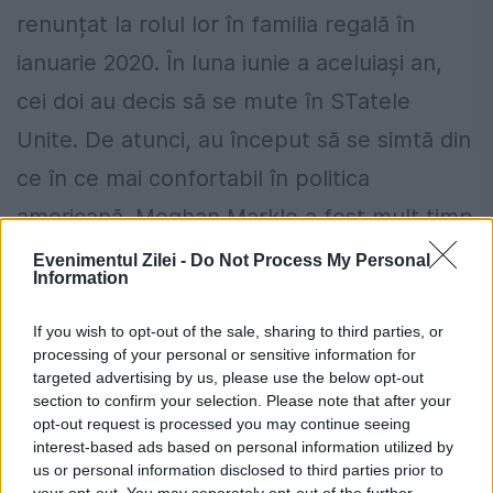
renunțat la rolul lor în familia regală în
ianuarie 2020. În luna iunie a aceluiași an,
cei doi au decis să se mute în STatele
Unite. De atunci, au început să se simtă din
ce în ce mai confortabil în politica
americană. Meghan Markle a fost mult timp
sinceră cu privire la cauzele care sprijină
Evenimentul Zilei -
Do Not Process My Personal
Information
femeile. În 2020, cei doi soți i-au îndemnat
pe americani să meargă la vot și să
If you wish to opt-out of the sale, sharing to third parties, or
processing of your personal or sensitive information for
respingă dezinformarea.
targeted advertising by us, please use the below opt-out
section to confirm your selection. Please note that after your
Pentru
cursa electorală
din 2024, cei doi s-
opt-out request is processed you may continue seeing
interest-based ads based on personal information utilized by
au alăturat deja unei campanii de avertizare
us or personal information disclosed to third parties prior to
your opt-out. You may separately opt-out of the further