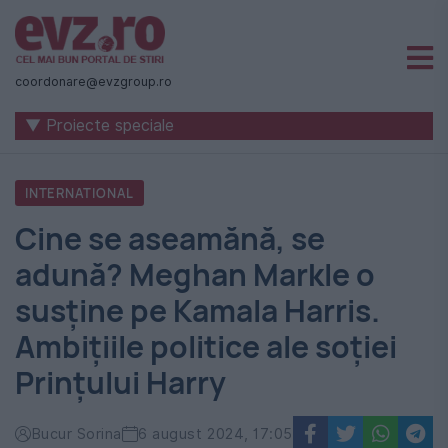
Știri
naționale
coordonare@evzgroup.ro
și
▼ Proiecte speciale
internaționale
|
INTERNATIONAL
România
Cine se aseamănă, se
-
adună? Meghan Markle o
Evenimentul
susține pe Kamala Harris.
Zilei
Ambițiile politice ale soției
Prințului Harry
Bucur Sorina
6 august 2024, 17:05