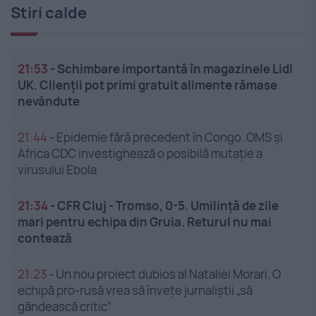
Stiri calde
21:53
-
Schimbare importantă în magazinele Lidl
UK. Clienții pot primi gratuit alimente rămase
nevândute
21:44
-
Epidemie fără precedent în Congo. OMS și
Africa CDC investighează o posibilă mutație a
virusului Ebola
21:34
-
CFR Cluj - Tromso, 0-5. Umilință de zile
mari pentru echipa din Gruia. Returul nu mai
contează
21:23
-
Un nou proiect dubios al Nataliei Morari. O
echipă pro-rusă vrea să înveţe jurnaliştii „să
gândească critic”