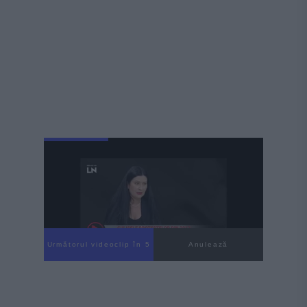
Următorul videoclip în 3
Anulează