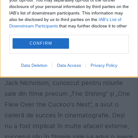
disclosure of your personal information by third parties on the
IAB’s list of downstream participants. This information may
also be disclosed by us to third parties on the
IAB’s List of
Downstream Participants
that may further disclose it to other
third parties.
CONFIRM
Data Deletion
Data Access
Privacy Policy
Jack Nicholson, cunoscut pentru rolurile
sale din filme precum „The Shining” și „One
Flew Over the Cuckoo's Nest”, a avut o
carieră de succes în cinematografie. Deși
nu a fost implicat în multe afaceri externe,
succesul său în filmele sale i-a adus o avere