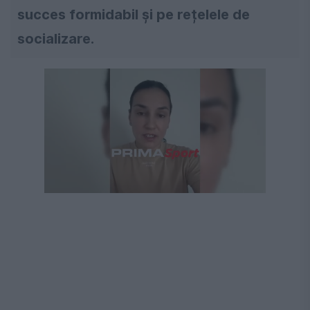
succes formidabil și pe rețelele de
socializare.
Următorul videoclip în 4
Anulează