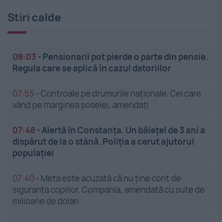
Stiri calde
08:03
-
Pensionarii pot pierde o parte din pensie.
Regula care se aplică în cazul datoriilor
07:55
-
Controale pe drumurile naționale. Cei care
vând pe marginea șoselei, amendați
07:48
-
Alertă în Constanța. Un băiețel de 3 ani a
dispărut de la o stână. Poliția a cerut ajutorul
populației
07:40
-
Meta este acuzată că nu ține cont de
siguranța copiilor. Compania, amendată cu sute de
milioane de dolari