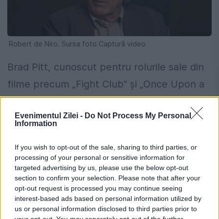
Robert de Niro. Sursa foto Captură video
Brad Pitt, cunoscut pentru rolurile sale din
filme precum „Fight Club” și „Once Upon a
Time in Hollywood”, a devenit o figură
Evenimentul Zilei -
Do Not Process My Personal
emblematică în industria cinematografică.
Information
Pe lângă carierea sa de actor, el a cofondat
If you wish to opt-out of the sale, sharing to third parties, or
compania de producție Plan B
processing of your personal or sensitive information for
targeted advertising by us, please use the below opt-out
Entertainment, care a produs filme de
section to confirm your selection. Please note that after your
succes. Averea sa este estimată la 594,23
opt-out request is processed you may continue seeing
interest-based ads based on personal information utilized by
milioane USD.
us or personal information disclosed to third parties prior to
your opt-out. You may separately opt-out of the further