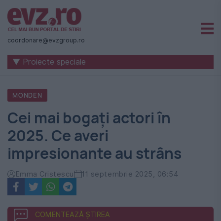
Știri
naționale
coordonare@evzgroup.ro
și
▼ Proiecte speciale
internaționale
|
MONDEN
România
Cei mai bogați actori în
-
2025. Ce averi
Evenimentul
impresionante au strâns
Zilei
Emma Cristescu
11 septembrie 2025, 06:54
COMENTEAZĂ ȘTIREA