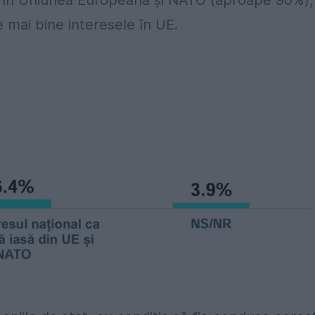
siv în Uniunea Europeană și NATO (aproape 90%),
e mai bine interesele în UE.