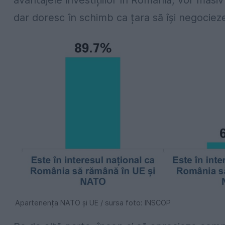
avantajele investițiilor în România, vor ma
dar doresc în schimb ca țara să își negociez
Apartenența NATO și UE / sursa foto: INSCOP