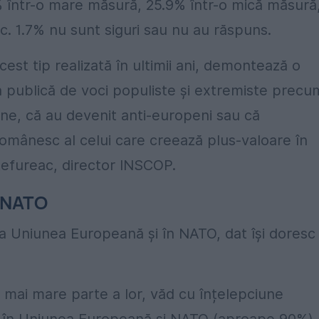
2% într-o mare măsură, 25.9% într-o mică măsură
c. 1.7% nu sunt siguri sau nu au răspuns.
est tip realizată în ultimii ani, demontează o
a publică de voci populiste și extremiste precu
ăine, că au devenit anti-europeni sau că
omânesc al celui care creează plus-valoare în
efureac, director INSCOP.
i NATO
 la Uniunea Europeană și în NATO, dat își doresc
 mai mare parte a lor, văd cu înțelepciune