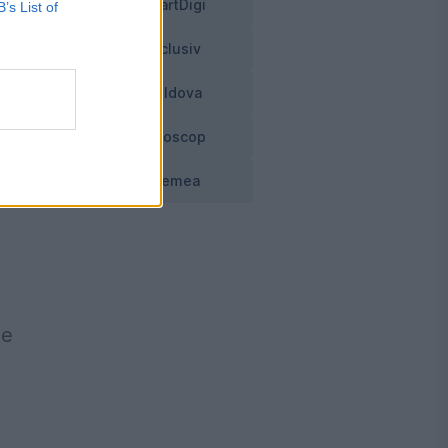
SmartDigi
B’s List of
Exclusiv
Moldova
a
Horoscop
 în
Vremea
te