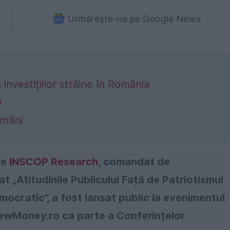
Urmărește-ne pe Google News
investițiilor străine în România
O
omâni
de
INSCOP Research
, comandat de
t „Atitudinile Publicului Față de Patriotismul
mocratic”, a fost lansat public la evenimentul
NewMoney.ro ca parte a Conferințelor