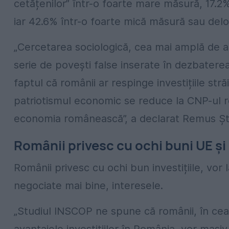
cetățenilor” într-o foarte mare măsură, 17.
iar 42.6% într-o foarte mică măsură sau delo
„Cercetarea sociologică, cea mai amplă de ac
serie de povești false inserate în dezbatere
faptul că românii ar respinge investițiile str
patriotismul economic se reduce la CNP-ul r
economia românească”, a declarat Remus Șt
Românii privesc cu ochi buni UE ș
Românii privesc cu ochi bun investițiile, vor
negociate mai bine, interesele.
„Studiul INSCOP ne spune că românii, în cea