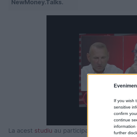
NewMoney.Talks.
Evenimentu
If you wish 
sensitive in
confirm you
continue se
information 
La acest
studiu
au participat 1000 de români
further disc