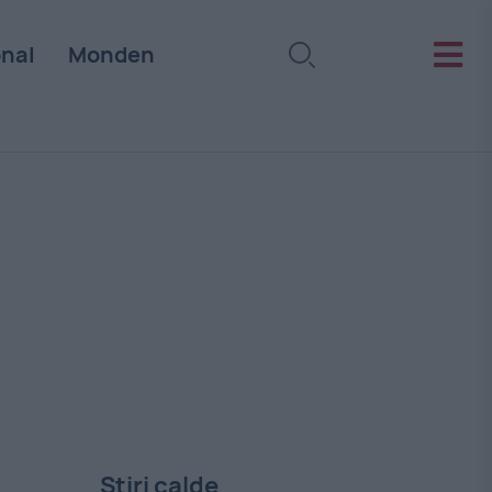
onal
Monden
Stiri calde