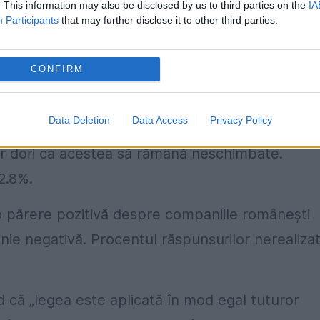
. This information may also be disclosed by us to third parties on the
IA
populația neinstituționalizată a României, cu
Participants
that may further disclose it to other third parties.
misă a datelor este de ± 3.1 %, la un grad de
CONFIRM
ere a investițiilor străine în Români
Data Deletion
Data Access
Privacy Policy
esc o creștere a investițiilor străine în România,
ar dori ca acestea să rămână neschimbate.
2.8%.
 părere pozitivă despre companiile românești
inie negativă. Procentul răspunsurilor nerealiza
d că „legea este aplicată în mod egal tuturor