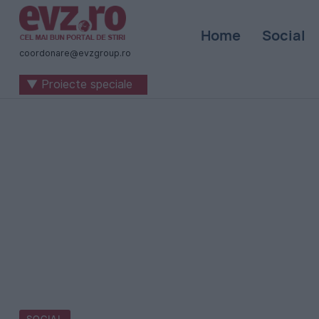
Știri
Home
Social
naționale
coordonare@evzgroup.ro
și
▼ Proiecte speciale
internaționale
|
România
-
Evenimentul
Zilei