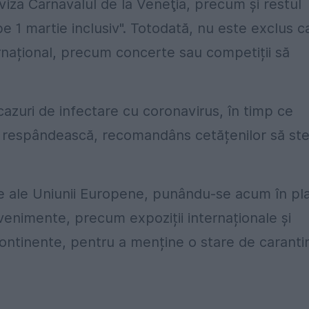
 viza Carnavalul de la Veneţia, precum şi restul
e 1 martie inclusiv". Totodată, nu este exclus c
rnațional, precum concerte sau competiții să
azuri de infectare cu coronavirus, în timp ce
se respândească, recomandâns cetățenilor să st
bre ale Uniunii Europene, punându-se acum în pl
evenimente, precum expoziții internaționale și
continente, pentru a menține o stare de caranti