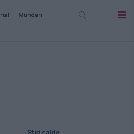
onal
Monden
Stiri calde