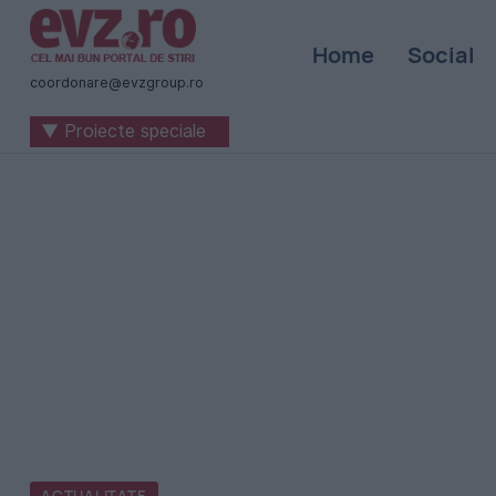
Știri
Home
Social
naționale
coordonare@evzgroup.ro
și
▼ Proiecte speciale
internaționale
|
România
-
Evenimentul
Zilei