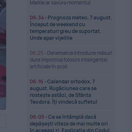
Markle ar savura momentul
06:34
-
Prognoza meteo, 7 august.
Început de weekend cu
temperaturi greu de suportat.
Unde apar vijeliile
06:25
-
Danemarca introduce măsuri
dure împotriva folosirii inteligenței
artificiale în școli
06:16
-
Calendar ortodox, 7
august. Rugăciunea care se
rostește astăzi, de Sfânta
Teodora. Îți vindecă sufletul
06:05
-
Ce se întâmplă dacă
depășești viteza de mai multe ori
în aceeași zi. Explicația din Codul