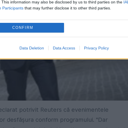
. This information may also be disclosed by us to third parties on the
IA
Participants
that may further disclose it to other third parties.
CONFIRM
Data Deletion
Data Access
Privacy Policy
eclarat potrivit Reuters că evenimentele
or desfăşura conform programului. "Dar