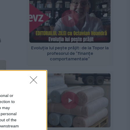
ă
Evoluția lui pește prăjit: de la Topor la
profesorul de ”finanțe
comportamentale”
sonal or
ection to
ou may
 personal
out of the
 downstream