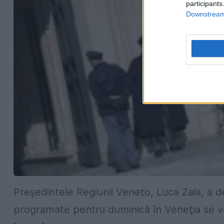
participants
Downstream 
Preşedintele Regiunii Veneto, Luca Zaia, a d
programate pentru duminică în Veneţia se v