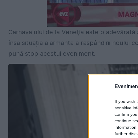
00:00
/
05:04
Carnavalului de la Veneţia este o adevărată a
însă situația alarmantă a răspândirii noului co
pună stop acestui eveniment.
Evenimentu
If you wish 
sensitive in
confirm you
continue se
information 
further disc