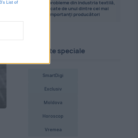
Marile probleme din industria textilă,
B’s List of
explicate de unul dintre cei mai
importanți producători
Proiecte speciale
SmartDigi
Exclusiv
Moldova
Horoscop
Vremea