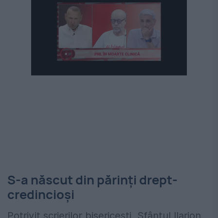
S-a născut din părinți drept-
credincioși
Potrivit scrierilor bisericești, Sfântul Ilarion