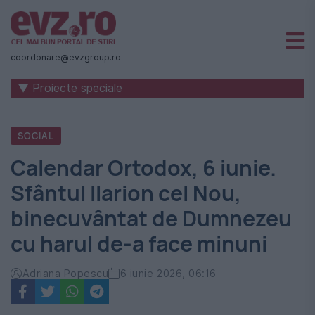
Știri
naționale
coordonare@evzgroup.ro
și
▼ Proiecte speciale
internaționale
|
SOCIAL
România
Calendar Ortodox, 6 iunie.
-
Sfântul Ilarion cel Nou,
Evenimentul
binecuvântat de Dumnezeu
Zilei
cu harul de-a face minuni
Adriana Popescu
6 iunie 2026, 06:16