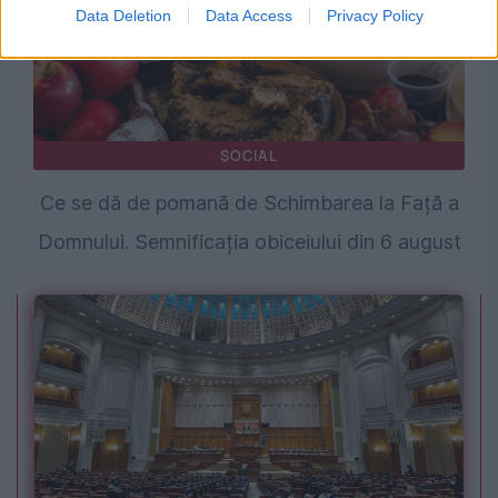
Data Deletion
Data Access
Privacy Policy
SOCIAL
Ce se dă de pomană de Schimbarea la Față a
Domnului. Semnificația obiceiului din 6 august