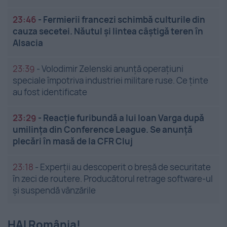
23:46
-
Fermierii francezi schimbă culturile din
cauza secetei. Năutul și lintea câștigă teren în
Alsacia
23:39
-
Volodimir Zelenski anunță operațiuni
speciale împotriva industriei militare ruse. Ce ținte
au fost identificate
23:29
-
Reacție furibundă a lui Ioan Varga după
umilința din Conference League. Se anunță
plecări în masă de la CFR Cluj
23:18
-
Experții au descoperit o breșă de securitate
în zeci de routere. Producătorul retrage software-ul
și suspendă vânzările
HAI România!