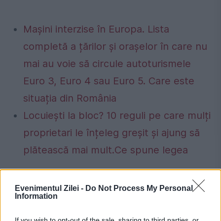
Mașini interzise în Europa. Lista
completă a țărilor și orașelor în care nu
mai au voie să circule autoturismele
Euro 3, Euro 4 sau Euro 5. Care este
situația din România
Locuiești la bloc? 10 reguli pe care mulți
proprietari le înțeleg greșit și ajung să
plătească mai mult.Ce spune legea
Evenimentul Zilei -
Do Not Process My Personal
Information
berarie
bere
Bucuresti
If you wish to opt-out of the sale, sharing to third parties, or