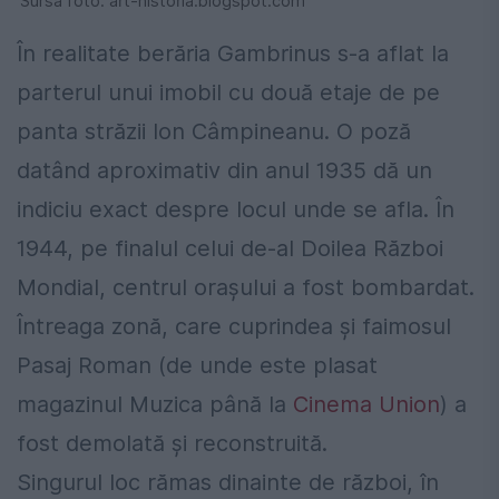
Sursa foto: art-historia.blogspot.com
În realitate berăria Gambrinus s-a aflat la
parterul unui imobil cu două etaje de pe
panta străzii Ion Câmpineanu. O poză
datând aproximativ din anul 1935 dă un
indiciu exact despre locul unde se afla. În
1944, pe finalul celui de-al Doilea Război
Mondial, centrul orașului a fost bombardat.
Întreaga zonă, care cuprindea și faimosul
Pasaj Roman (de unde este plasat
magazinul Muzica până la
Cinema Union
) a
fost demolată și reconstruită.
Singurul loc rămas dinainte de război, în