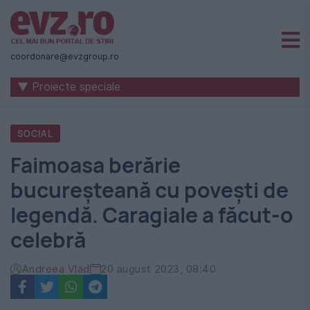
Știri
naționale
coordonare@evzgroup.ro
și
▼ Proiecte speciale
internaționale
|
SOCIAL
România
Faimoasa berărie
-
bucureșteană cu povești de
Evenimentul
legendă. Caragiale a făcut-o
Zilei
celebră
Andreea Vlad
20 august 2023, 08:40