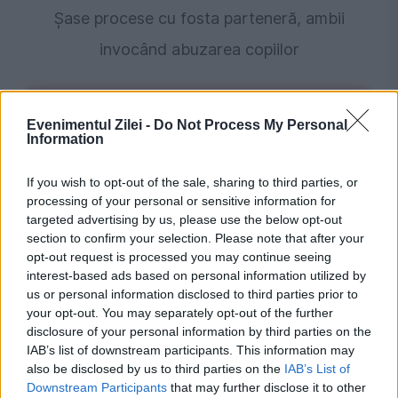
Șase procese cu fosta parteneră, ambii
invocând abuzarea copiilor
Evenimentul Zilei -
Do Not Process My Personal
Information
If you wish to opt-out of the sale, sharing to third parties, or
processing of your personal or sensitive information for
targeted advertising by us, please use the below opt-out
section to confirm your selection. Please note that after your
opt-out request is processed you may continue seeing
POLITICA
interest-based ads based on personal information utilized by
us or personal information disclosed to third parties prior to
PSD cere activarea mecanismului european
your opt-out. You may separately opt-out of the further
disclosure of your personal information by third parties on the
de urgență pentru energie și susține
IAB’s list of downstream participants. This information may
menținerea centralelor pe cărbune. Critici la
also be disclosed by us to third parties on the
IAB’s List of
Downstream Participants
that may further disclose it to other