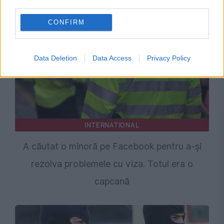
adresa lui Bolojan
third parties.
CONFIRM
Data Deletion
Data Access
Privacy Policy
INTERNATIONAL
A căutat o minoră pe Facebook pentru a-și
rezolva problemele cu viza. Totul era o
capcană