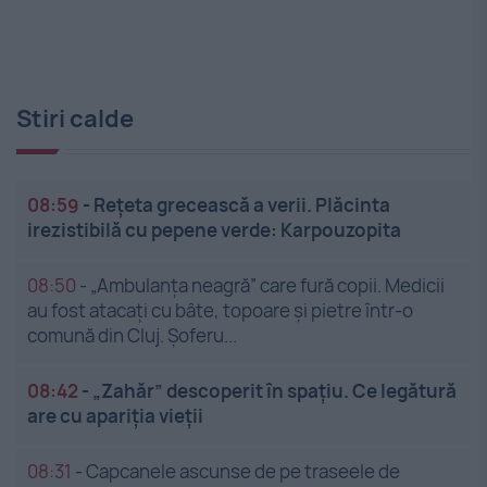
Stiri calde
08:59
-
Rețeta grecească a verii. Plăcinta
irezistibilă cu pepene verde: Karpouzopita
08:50
-
„Ambulanța neagră” care fură copii. Medicii
au fost atacați cu bâte, topoare și pietre într-o
comună din Cluj. Șoferu...
08:42
-
„Zahăr” descoperit în spațiu. Ce legătură
are cu apariția vieții
08:31
-
Capcanele ascunse de pe traseele de