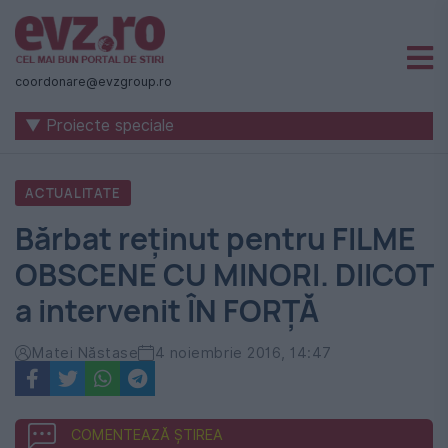
Știri
naționale
coordonare@evzgroup.ro
și
▼ Proiecte speciale
internaționale
|
ACTUALITATE
România
Bărbat reținut pentru FILME
-
OBSCENE CU MINORI. DIICOT
Evenimentul
a intervenit ÎN FORȚĂ
Zilei
Matei Năstase
4 noiembrie 2016, 14:47
COMENTEAZĂ ȘTIREA