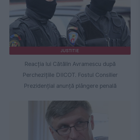
JUSTITIE
Reacția lui Cătălin Avramescu după
Perchezițiile DIICOT. Fostul Consilier
Prezidențial anunță plângere penală