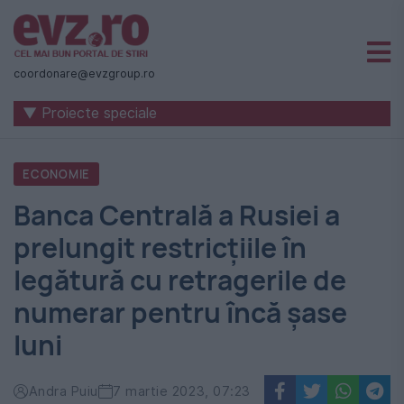
Știri
naționale
coordonare@evzgroup.ro
și
▼ Proiecte speciale
internaționale
|
ECONOMIE
România
Banca Centrală a Rusiei a
-
prelungit restricțiile în
Evenimentul
legătură cu retragerile de
Zilei
numerar pentru încă șase
luni
Andra Puiu
7 martie 2023, 07:23