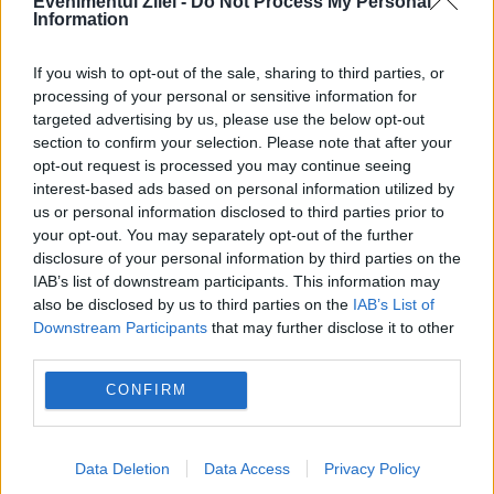
Evenimentul Zilei -
Do Not Process My Personal
Information
If you wish to opt-out of the sale, sharing to third parties, or
processing of your personal or sensitive information for
targeted advertising by us, please use the below opt-out
section to confirm your selection. Please note that after your
INTERNATIONAL
opt-out request is processed you may continue seeing
interest-based ads based on personal information utilized by
Rusia și amenințarea dronelor. Europa nu este
us or personal information disclosed to third parties prior to
your opt-out. You may separately opt-out of the further
pregătită să identifice rapid atacurile: „Este
disclosure of your personal information by third parties on the
IAB’s list of downstream participants. This information may
alarmant”
also be disclosed by us to third parties on the
IAB’s List of
Downstream Participants
that may further disclose it to other
third parties.
CONFIRM
Data Deletion
Data Access
Privacy Policy