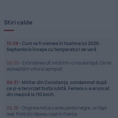
Stiri calde
10:08
-
Cum va fi vremea în toamna lui 2026.
Septembrie începe cu temperaturi de vară
09:59
-
Extinderea UE intră într-o nouă etapă. Ce ne
așteaptă în viitorul apropiat
09:51
-
Militar din Constanța, condamnat după
ce și-a terorizat fosta iubită. Femeia s-a aruncat
din mașină la 110 km/h
09:38
-
Originea mitului ambulanței negre, un fapt
real. Polițiștii răpeau copii în Franța