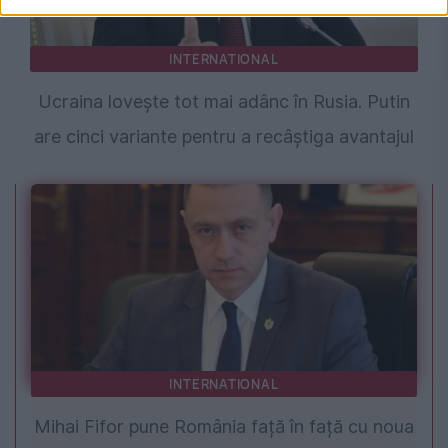
INTERNATIONAL
Ucraina lovește tot mai adânc în Rusia. Putin
are cinci variante pentru a recâștiga avantajul
INTERNATIONAL
Mihai Fifor pune România față în față cu noua