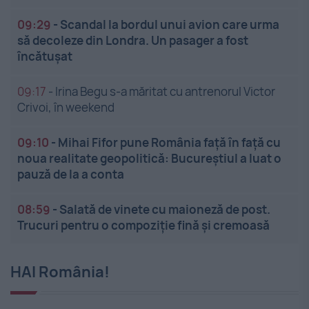
09:29
-
Scandal la bordul unui avion care urma
să decoleze din Londra. Un pasager a fost
încătușat
09:17
-
Irina Begu s-a măritat cu antrenorul Victor
Crivoi, în weekend
09:10
-
Mihai Fifor pune România față în față cu
noua realitate geopolitică: Bucureștiul a luat o
pauză de la a conta
08:59
-
Salată de vinete cu maioneză de post.
Trucuri pentru o compoziție fină și cremoasă
HAI România!