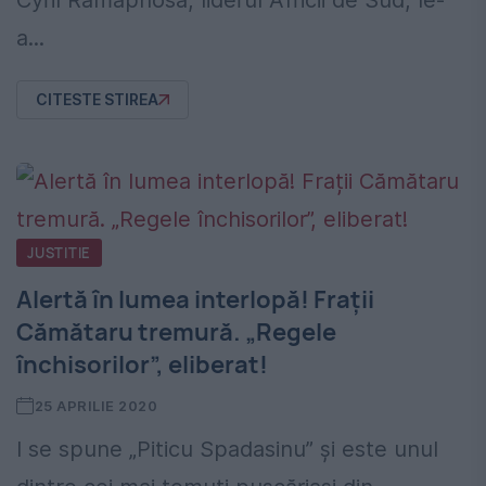
Cyril Ramaphosa, liderul Africii de Sud, le-
a...
CITESTE STIREA
JUSTITIE
Alertă în lumea interlopă! Frații
Cămătaru tremură. „Regele
închisorilor”, eliberat!
25 APRILIE 2020
I se spune „Piticu Spadasinu” și este unul