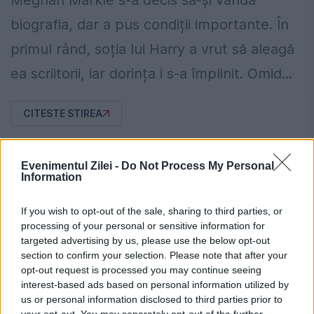
Meghan Markle s-a decis să-și vândă
biografia, dar a pus condiții importante. În
primul rând, soția lui Harry a vrut să aleagă
ea scriitorii, iar dorința i s-a împlinit. Omid...
CITESTE STIREA
Evenimentul Zilei -
Do Not Process My Personal
Information
If you wish to opt-out of the sale, sharing to third parties, or
MONDEN
processing of your personal or sensitive information for
George Burcea dă târcoale casei
targeted advertising by us, please use the below opt-out
section to confirm your selection. Please note that after your
Andreei Bălan. Când credea că nimeni
opt-out request is processed you may continue seeing
nu-l vede...
interest-based ads based on personal information utilized by
us or personal information disclosed to third parties prior to
25 APRILIE 2020
your opt-out. You may separately opt-out of the further