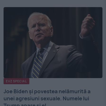
EVZ SPECIAL
Joe Biden și povestea nelămurită a
unei agresiuni sexuale. Numele lui
Trump apare și el