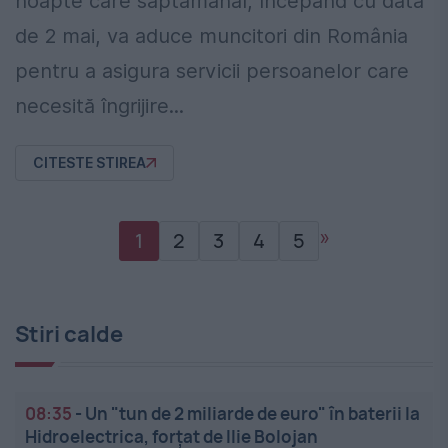
noapte care săptămânal, începând cu data
de 2 mai, va aduce muncitori din România
pentru a asigura servicii persoanelor care
necesită îngrijire...
CITESTE STIREA
»
1
2
3
4
5
Stiri calde
08:35
-
Un "tun de 2 miliarde de euro" în baterii la
Hidroelectrica, forțat de Ilie Bolojan