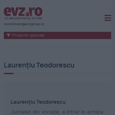
Știri
naționale
coordonare@evzgroup.ro
și
▼ Proiecte speciale
internaționale
|
România
Laurențiu Teodorescu
-
Evenimentul
Zilei
Laurențiu Teodorescu
Jurnalist din vocație, a intrat în echipa