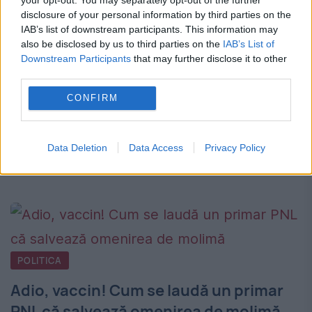
disclosure of your personal information by third parties on the
Între George Burcea și Andreea Bălan
IAB’s list of downstream participants. This information may
also be disclosed by us to third parties on the
IAB’s List of
lucrurile încă nu sunt pe deplin lămurite. De
Downstream Participants
that may further disclose it to other
fapt, actorul tocmai ce a fost surprins dând
third parties.
târcoale casei artistei. Burcea conduce o
CONFIRM
simplă dubă...
Data Deletion
Data Access
Privacy Policy
CITESTE STIREA
POLITICA
Adio, vaccin! Cum se laudă un primar
PNL că salvează omenirea de molimă