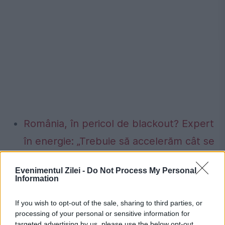
România, în pericol de blackout? Expert
în energie: „Trebuie să accelerăm cât se
poate de repede acele investiții”
Evenimentul Zilei -
Do Not Process My Personal
Cum verifici dacă ai datorii la Primărie?
Information
Metoda prin care afli online dacă ai
If you wish to opt-out of the sale, sharing to third parties, or
restanțe la taxe și impozite
processing of your personal or sensitive information for
targeted advertising by us, please use the below opt-out