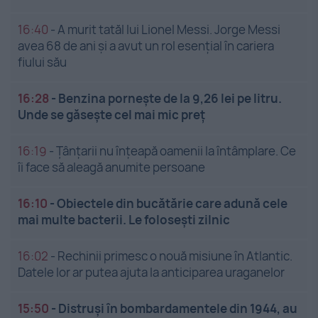
16:40
-
A murit tatăl lui Lionel Messi. Jorge Messi
avea 68 de ani și a avut un rol esențial în cariera
fiului său
16:28
-
Benzina pornește de la 9,26 lei pe litru.
Unde se găsește cel mai mic preț
16:19
-
Țânțarii nu înțeapă oamenii la întâmplare. Ce
îi face să aleagă anumite persoane
16:10
-
Obiectele din bucătărie care adună cele
mai multe bacterii. Le folosești zilnic
16:02
-
Rechinii primesc o nouă misiune în Atlantic.
Datele lor ar putea ajuta la anticiparea uraganelor
15:50
-
Distruși în bombardamentele din 1944, au