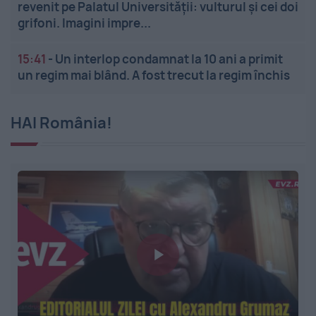
revenit pe Palatul Universității: vulturul și cei doi
grifoni. Imagini impre...
15:41
-
Un interlop condamnat la 10 ani a primit
un regim mai blând. A fost trecut la regim închis
HAI România!