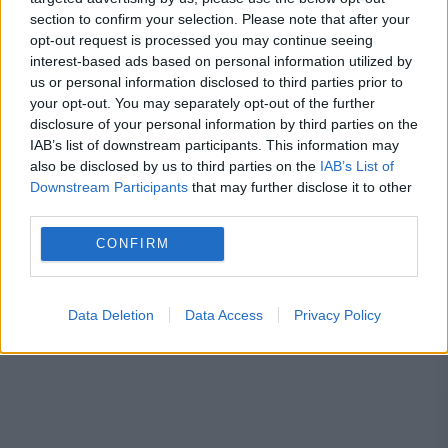
section to confirm your selection. Please note that after your
opt-out request is processed you may continue seeing
interest-based ads based on personal information utilized by
us or personal information disclosed to third parties prior to
aur
BNR
pret
your opt-out. You may separately opt-out of the further
disclosure of your personal information by third parties on the
IAB’s list of downstream participants. This information may
also be disclosed by us to third parties on the
IAB’s List of
Downstream Participants
that may further disclose it to other
third parties.
CONFIRM
Data Deletion
Data Access
Privacy Policy