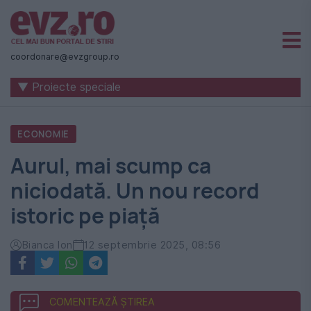
Știri
naționale
coordonare@evzgroup.ro
și
▼ Proiecte speciale
internaționale
|
ECONOMIE
România
Aurul, mai scump ca
-
niciodată. Un nou record
Evenimentul
istoric pe piață
Zilei
Bianca Ion
12 septembrie 2025, 08:56
COMENTEAZĂ ȘTIREA