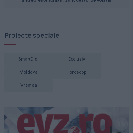
antreprenor român. Sunt destul de volatili
Proiecte speciale
SmartDigi
Exclusiv
Moldova
Horoscop
Vremea