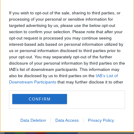
siguranță pentru piața de energie
If you wish to opt-out of the sale, sharing to third parties, or
electrică. Transelectrica poate limita
processing of your personal or sensitive information for
consumul între orele 19:00 și 23:00 dacă
targeted advertising by us, please use the below opt-out
section to confirm your selection. Please note that after your
apar deficite în sistem
opt-out request is processed you may continue seeing
interest-based ads based on personal information utilized by
Waze ar putea pierde avertizările
us or personal information disclosed to third parties prior to
despre radare și filtre de poliție. Statele
your opt-out. You may separately opt-out of the further
disclosure of your personal information by third parties on the
UE vor decide dacă impun interdicția
IAB’s list of downstream participants. This information may
also be disclosed by us to third parties on the
IAB’s List of
Downstream Participants
that may further disclose it to other
third parties.
CONFIRM
alin cocos
anrp
Constanta
coruptie
crinuta dumitrean
RAAPPS
retrocedare
Data Deletion
Data Access
Privacy Policy
teren