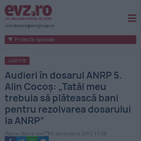
Știri
naționale
coordonare@evzgroup.ro
și
▼ Proiecte speciale
internaționale
|
JUSTITIE
România
Audieri în dosarul ANRP 5.
-
Alin Cocoș: „Tatăl meu
Evenimentul
trebuia să plătească bani
Zilei
pentru rezolvarea dosarului
la ANRP”
Ionu ţMure şan
16 decembrie 2017, 17:58