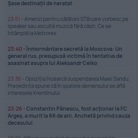
Șase destinații de neratat
23:51
-
Amenzi pentru călătorii STB care vorbesc pe
speaker sau ascultă muzică fără căști. Ce se
întâmplă la Metrorex
23:40
-
Înmormântare secretă la Moscova: Un
general rus, presupusă victimă în tentativa de
asasinat asupra lui Aleksandr Ceiko
23:36
-
Opoziția încearcă suspendarea Maiei Sandu.
Președinta spune că în spatele demersului se află
interesele Kremlinului
23:26
-
Constantin Pănescu, fost acționar la FC
Argeș, a murit la 66 de ani. Anchetă privind cauza
decesului