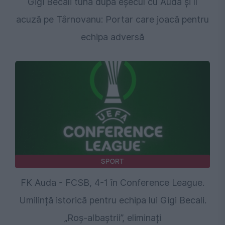
Gigi Becali tună după eșecul cu Auda și îl
acuză pe Târnovanu: Portar care joacă pentru
echipa adversă
SPORT
FK Auda - FCSB, 4-1 în Conference League.
Umilință istorică pentru echipa lui Gigi Becali.
„Roș-albaștrii”, eliminați