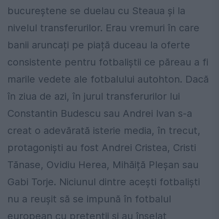
bucureștene se duelau cu Steaua și la
nivelul transferurilor. Erau vremuri în care
banii aruncați pe piață duceau la oferte
consistente pentru fotbaliștii ce păreau a fi
marile vedete ale fotbalului autohton. Dacă
în ziua de azi, în jurul transferurilor lui
Constantin Budescu sau Andrei Ivan s-a
creat o adevărată isterie media, în trecut,
protagoniști au fost Andrei Cristea, Cristi
Tănase, Ovidiu Herea, Mihăiță Pleșan sau
Gabi Torje. Niciunul dintre acești fotbaliști
nu a reușit să se impună în fotbalul
european cu pretenții și au înșelat