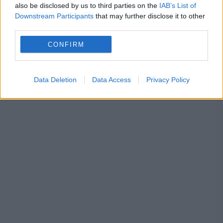
Constantin Budescu
Cornel Penescu
also be disclosed by us to third parties on the
IAB’s List of
Downstream Participants
that may further disclose it to other
cristi tanase
gabi torje
gheorghe hagi
third parties.
gigi becali
poli timisoara
razvan lucescu
CONFIRM
skoda xanthi
universitate
Data Deletion
Data Access
Privacy Policy