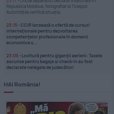
23:17
-
Oficial separatist declarat indezirabil în
Republica Moldova, fotografiat la Tiraspol.
Autoritățile verifică situația
23:15
-
CCIR lansează o ofertă de cursuri
internaționale pentru dezvoltarea
competențelor profesionale în domenii
economice s...
23:05
-
Lovitură pentru giganții aerieni: Taxele
ascunse pentru bagaje și check-in au fost
declarate nelegale de judecători
HAI România!