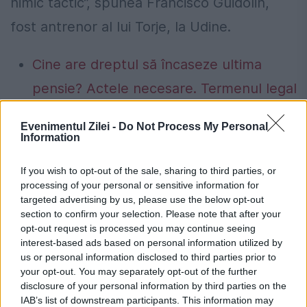
nimic tactic”, spunea Francisco Guidolin,
fost antrenor al lui Torje, la Udine.
Cine are dreptul să încaseze ultima
pensie? Actele necesare. Termenul legal
de depunere a cererii
Evenimentul Zilei -
Do Not Process My Personal
Peste 900 de primării riscă să rămână
Information
fără bani de la buget. Oana Gheorghiu:
If you wish to opt-out of the sale, sharing to third parties, or
Trebuie să fie înrolate în platforma
processing of your personal or sensitive information for
targeted advertising by us, please use the below opt-out
Ghiseul.ro
section to confirm your selection. Please note that after your
opt-out request is processed you may continue seeing
interest-based ads based on personal information utilized by
us or personal information disclosed to third parties prior to
your opt-out. You may separately opt-out of the further
disclosure of your personal information by third parties on the
andrei cristea
andrei ivan
IAB’s list of downstream participants. This information may