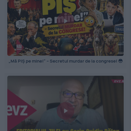
„Mă PIȘ pe mine!” – Secretul murdar de la congrese! 😳