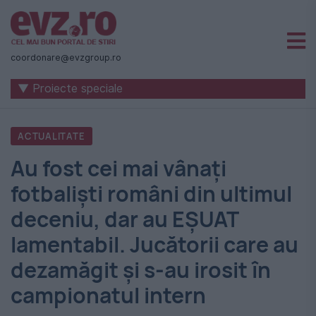
Știri
naționale
coordonare@evzgroup.ro
și
▼ Proiecte speciale
internaționale
|
ACTUALITATE
România
Au fost cei mai vânați
-
fotbaliști români din ultimul
Evenimentul
deceniu, dar au EȘUAT
Zilei
lamentabil. Jucătorii care au
dezamăgit și s-au irosit în
campionatul intern