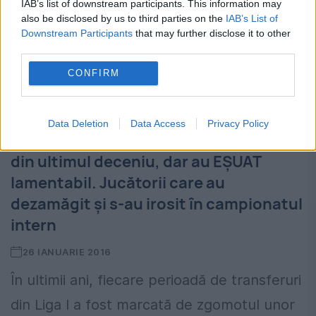
IAB’s list of downstream participants. This information may
also be disclosed by us to third parties on the
IAB’s List of
Downstream Participants
that may further disclose it to other
third parties.
CONFIRM
Data Deletion
Data Access
Privacy Policy
Au fost cei mai vânați fotbaliști români
din ultimul deceniu, dar au EȘUAT
lamentabil. Jucătorii care au
dezamăgit și s-au irosit în campionatul
intern
26 IANUARIE 2016
În ultimii ani, fiecare perioadă de transferuri
din Liga I a fost marcată de zgomotul unor