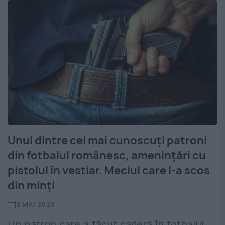
Unul dintre cei mai cunoscuți patroni
din fotbalul românesc, amenințări cu
pistolul în vestiar. Meciul care l-a scos
din minți
3 MAI 2023
Un patron care a făcut carieră în fotbalul