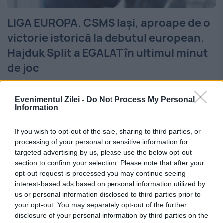
LIGA EUROPA. CSMS Iași, aproape de o
victorie istorică la debutul european.
Hajduk Split a EGALAT în ultimul minut
de joc
14 IULIE 2016
Evenimentul Zilei -
Do Not Process My Personal
Thriller de senzație în această seară în
Information
Copou. CSMS Iași a terminat la egalitate, 2-
If you wish to opt-out of the sale, sharing to third parties, or
2, cu Hajduk Split, în prima manșă a turului
processing of your personal or sensitive information for
targeted advertising by us, please use the below opt-out
II din preliminariile Ligii Europa. La primul...
section to confirm your selection. Please note that after your
opt-out request is processed you may continue seeing
interest-based ads based on personal information utilized by
us or personal information disclosed to third parties prior to
your opt-out. You may separately opt-out of the further
disclosure of your personal information by third parties on the