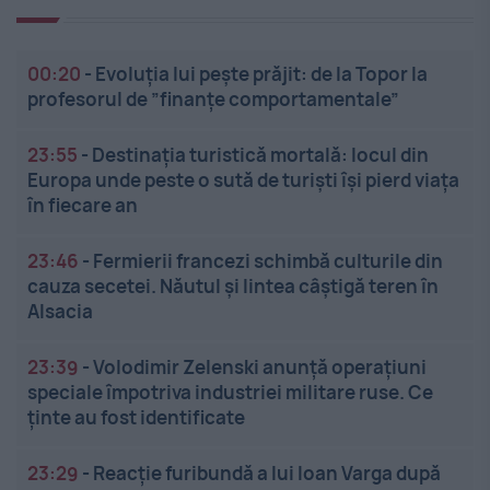
00:20
-
Evoluția lui pește prăjit: de la Topor la
profesorul de ”finanțe comportamentale”
23:55
-
Destinația turistică mortală: locul din
Europa unde peste o sută de turiști își pierd viața
în fiecare an
23:46
-
Fermierii francezi schimbă culturile din
cauza secetei. Năutul și lintea câștigă teren în
Alsacia
23:39
-
Volodimir Zelenski anunță operațiuni
speciale împotriva industriei militare ruse. Ce
ținte au fost identificate
23:29
-
Reacție furibundă a lui Ioan Varga după