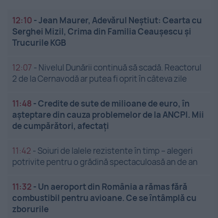
12:10
-
Jean Maurer, Adevărul Neștiut: Cearta cu
Serghei Mizil, Crima din Familia Ceaușescu și
Trucurile KGB
12:07
-
Nivelul Dunării continuă să scadă. Reactorul
2 de la Cernavodă ar putea fi oprit în câteva zile
11:48
-
Credite de sute de milioane de euro, în
așteptare din cauza problemelor de la ANCPI. Mii
de cumpărători, afectați
11:42
-
Soiuri de lalele rezistente în timp – alegeri
potrivite pentru o grădină spectaculoasă an de an
11:32
-
Un aeroport din România a rămas fără
combustibil pentru avioane. Ce se întâmplă cu
zborurile