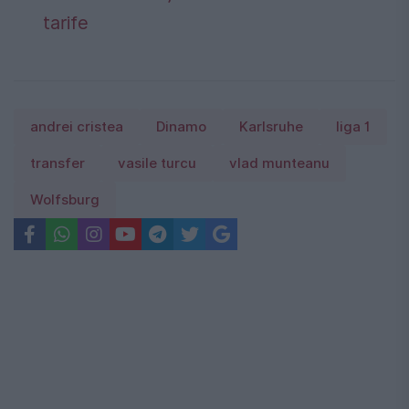
tarife
andrei cristea
Dinamo
Karlsruhe
liga 1
transfer
vasile turcu
vlad munteanu
Wolfsburg