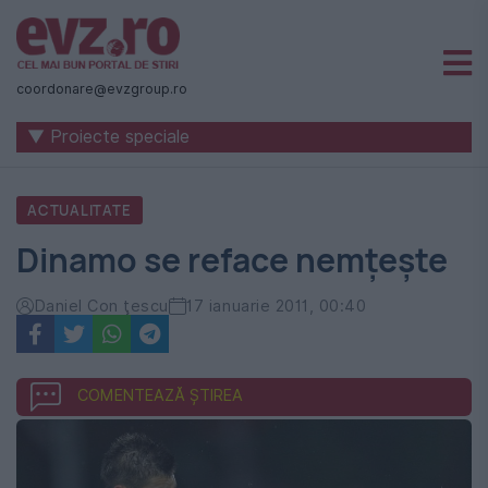
Știri
naționale
coordonare@evzgroup.ro
și
▼ Proiecte speciale
internaționale
|
ACTUALITATE
România
Dinamo se reface nemţeşte
-
Evenimentul
Daniel Con ţescu
17 ianuarie 2011, 00:40
Zilei
COMENTEAZĂ ȘTIREA