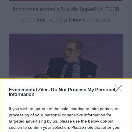
Programul etapei a 5-a din Superliga. FCSB
joacă luni, Rapid și Dinamo sâmbătă
Evenimentul Zilei -
Do Not Process My Personal
SPORT
Information
Marele Cornel Dinu a împlinit 78 de ani.
If you wish to opt-out of the sale, sharing to third parties, or
Mesajul amar transmis de legenda
processing of your personal or sensitive information for
targeted advertising by us, please use the below opt-out
dinamovistă de ziua sa
section to confirm your selection. Please note that after your