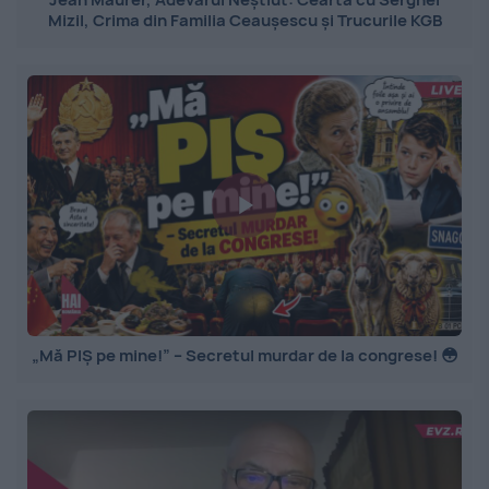
Mizil, Crima din Familia Ceaușescu și Trucurile KGB
„Mă PIȘ pe mine!” – Secretul murdar de la congrese! 😳