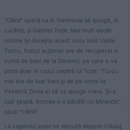
"Câinii" speră ca în Germania să ajungă, în
curând, şi Gabriel Torje. Mai mult decât
oricine îşi doreşte acest lucru însă Vasile
Turcu, fostul acţionar are de recuperat o
sumă de bani de la Dinamo, pe care o va
primi doar în cazul cedării lui Torje. "Turcu
mai are de luat bani şi de pe urma lui
Pekarici! Zicea el că va ajunge mare. Şi-a
luat ţeapă. Borcea s-a păcălit cu Miranda",
spun "câinii".
La capitolul sosiri se discută despre Vlăduţ