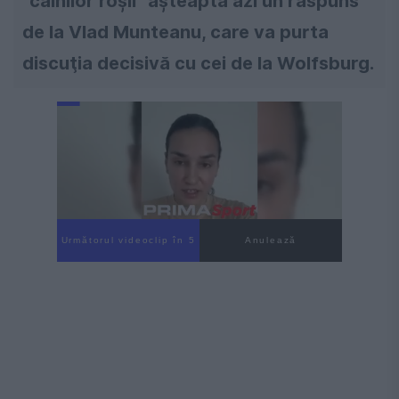
"câinilor roşii" aşteaptă azi un răspuns
de la Vlad Munteanu, care va purta
discuţia decisivă cu cei de la Wolfsburg.
Următorul videoclip în 4
Anulează