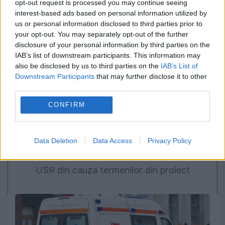
opt-out request is processed you may continue seeing
interest-based ads based on personal information utilized by
us or personal information disclosed to third parties prior to
your opt-out. You may separately opt-out of the further
disclosure of your personal information by third parties on the
IAB’s list of downstream participants. This information may
also be disclosed by us to third parties on the
IAB’s List of
Downstream Participants
that may further disclose it to other
third parties.
CONFIRM
POLITICA
Legea biodiversității a trecut de Comisia
Data Deletion
Data Access
Privacy Policy
Juridică și de Mediu. Tensiuni între AUR și
USR din cauza termenilor din proiect