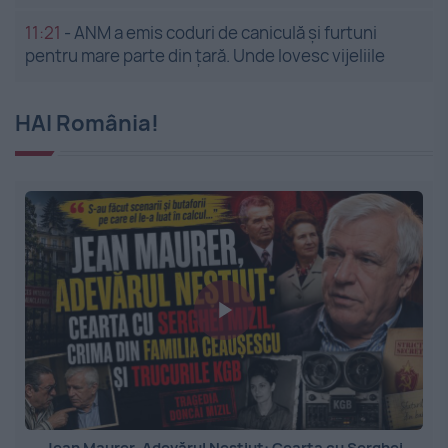
11:21
-
ANM a emis coduri de caniculă și furtuni
pentru mare parte din țară. Unde lovesc vijeliile
HAI România!
Jean Maurer, Adevărul Neștiut: Cearta cu Serghei