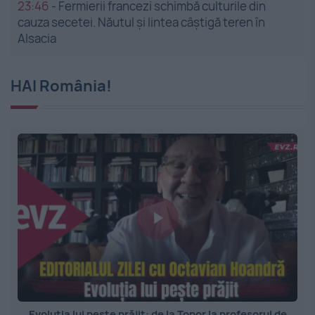
23:46
-
Fermierii francezi schimbă culturile din
cauza secetei. Năutul și lintea câștigă teren în
Alsacia
HAI România!
Evoluția lui pește prăjit: de la Topor la profesorul de