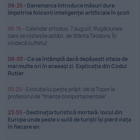
06:25
-
Danemarca introduce măsuri dure
împotriva folosirii inteligenței artificiale în școli
06:16
-
Calendar ortodox, 7 august. Rugăciunea
care se rostește astăzi, de Sfânta Teodora. Îți
vindecă sufletul
06:05
-
Ce se întâmplă dacă depășești viteza de
mai multe ori în aceeași zi. Explicația din Codul
Rutier
00:20
-
Evoluția lui pește prăjit: de la Topor la
profesorul de ”finanțe comportamentale”
23:55
-
Destinația turistică mortală: locul din
Europa unde peste o sută de turiști își pierd viața
în fiecare an