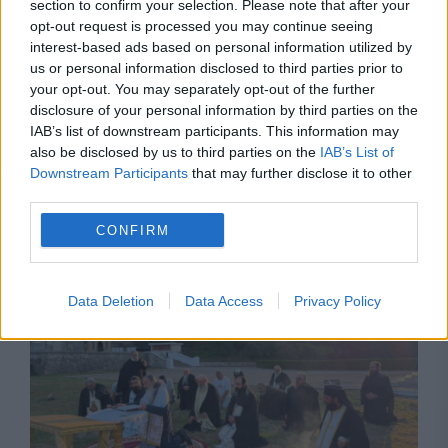
section to confirm your selection. Please note that after your
opt-out request is processed you may continue seeing
interest-based ads based on personal information utilized by
us or personal information disclosed to third parties prior to
your opt-out. You may separately opt-out of the further
disclosure of your personal information by third parties on the
VREMEA
IAB’s list of downstream participants. This information may
also be disclosed by us to third parties on the
IAB’s List of
Prognoza meteo, 6 august. Valul de căldură se
Downstream Participants
that may further disclose it to other
extinde. Temperaturile ating 41 de grade,
third parties.
urmate de vijelii și averse torențiale
CONFIRM
Data Deletion
Data Access
Privacy Policy