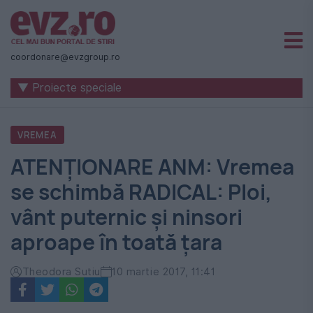
Știri
naționale
coordonare@evzgroup.ro
și
▼ Proiecte speciale
internaționale
|
VREMEA
România
ATENȚIONARE ANM: Vremea
-
se schimbă RADICAL: Ploi,
Evenimentul
vânt puternic și ninsori
Zilei
aproape în toată țara
Theodora Sutiu
10 martie 2017, 11:41