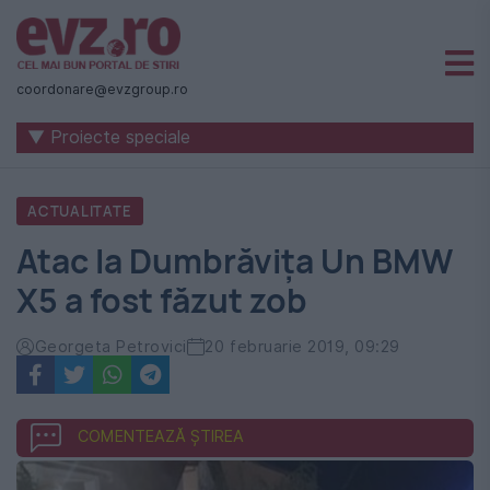
Știri
naționale
coordonare@evzgroup.ro
și
▼ Proiecte speciale
internaționale
|
ACTUALITATE
România
Atac la Dumbrăvița Un BMW
-
X5 a fost făzut zob
Evenimentul
Zilei
Georgeta Petrovici
20 februarie 2019, 09:29
COMENTEAZĂ ȘTIREA