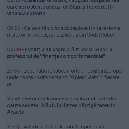
06:16
-
Calendar ortodox, 7 august. Rugăciunea
care se rostește astăzi, de Sfânta Teodora. Îți
vindecă sufletul
06:05
-
Ce se întâmplă dacă depășești viteza de mai
multe ori în aceeași zi. Explicația din Codul Rutier
00:20
-
Evoluția lui pește prăjit: de la Topor la
profesorul de ”finanțe comportamentale”
23:55
-
Destinația turistică mortală: locul din Europa
unde peste o sută de turiști își pierd viața în fiecare
an
23:46
-
Fermierii francezi schimbă culturile din
cauza secetei. Năutul și lintea câștigă teren în
Alsacia
23:39
-
Volodimir Zelenski anunță operațiuni