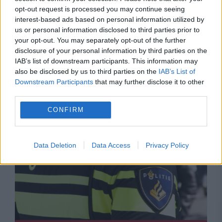
opt-out request is processed you may continue seeing
interest-based ads based on personal information utilized by
us or personal information disclosed to third parties prior to
your opt-out. You may separately opt-out of the further
INTERNATIONAL
disclosure of your personal information by third parties on the
IAB’s list of downstream participants. This information may
Atac masiv în Kiev, 17 morți și zeci de răniți.
also be disclosed by us to third parties on the
IAB’s List of
Downstream Participants
that may further disclose it to other
Apărarea antiaeriană depășită pe fondul crizei
third parties.
de sisteme Patriot
CONFIRM
Data Deletion
Data Access
Privacy Policy