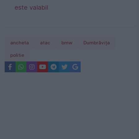
este valabil
ancheta
atac
bmw
Dumbrăvița
politie