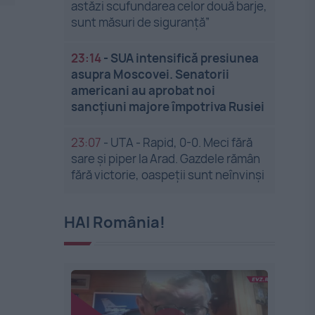
astăzi scufundarea celor două barje,
sunt măsuri de siguranţă”
23:14
-
SUA intensifică presiunea
asupra Moscovei. Senatorii
americani au aprobat noi
sancțiuni majore împotriva Rusiei
23:07
-
UTA - Rapid, 0-0. Meci fără
sare și piper la Arad. Gazdele rămân
fără victorie, oaspeții sunt neînvinși
HAI România!