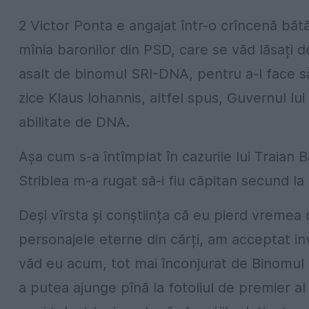
2 Victor Ponta e angajat într-o crîncenă băt
mînia baronilor din PSD, care se văd lăsați de
asalt de binomul SRI-DNA, pentru a-l face să
zice Klaus Iohannis, altfel spus, Guvernul lui V
abilitate de DNA.
Aşa cum s-a întîmplat în cazurile lui Traian 
Striblea m-a rugat să-i fiu căpitan secund la 
Deși vîrsta și conștiința că eu pierd vremea
personajele eterne din cărți, am acceptat in
văd eu acum, tot mai înconjurat de Binomul 
a putea ajunge pînă la fotoliul de premier al 