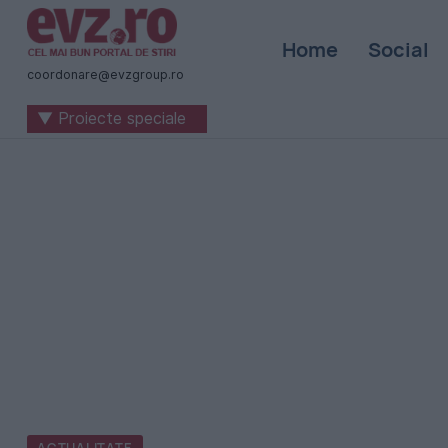
Știri
Home
Social
naționale
coordonare@evzgroup.ro
și
▼ Proiecte speciale
internaționale
|
România
-
Evenimentul
Zilei