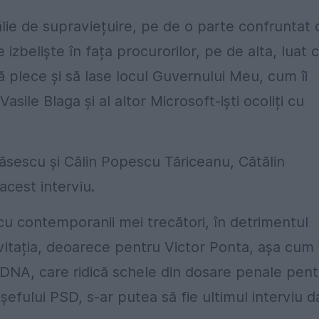
ălie de supraviețuire, pe de o parte confruntat 
 izbeliște în fața procurorilor, pe de alta, luat 
 plece și să lase locul Guvernului Meu, cum îi
asile Blaga și al altor Microsoft-iști ocoliți cu
Băsescu și Călin Popescu Tăriceanu, Cătălin
acest interviu.
 cu contemporanii mei trecători, în detrimentul
vitația, deoarece pentru Victor Ponta, așa cum î
DNA, care ridică schele din dosare penale pent
șefului PSD, s-ar putea să fie ultimul interviu d