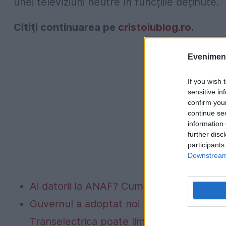
unei televiziuni neutre în funcțiile deținute.
Citiţi continuarea pe
cristoiublog.ro
.
Evenimentu
If you wish 
sensitive in
confirm you
continue se
information 
further disc
participants
Downstream 
Ai datorii la ANAF? Cum verifici gratuit, o
Guvernul a adoptat noi măsuri de siguran
Transelectrica poate limita consumul într