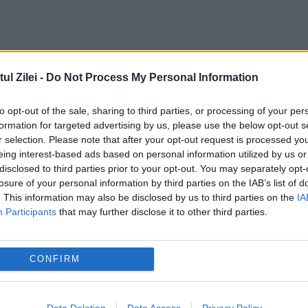
l Zilei -
Do Not Process My Personal Information
to opt-out of the sale, sharing to third parties, or processing of your per
formation for targeted advertising by us, please use the below opt-out s
r selection. Please note that after your opt-out request is processed y
eing interest-based ads based on personal information utilized by us or
disclosed to third parties prior to your opt-out. You may separately opt-
losure of your personal information by third parties on the IAB’s list of
. This information may also be disclosed by us to third parties on the
IA
Participants
that may further disclose it to other third parties.
nline, situația fiscală în doar câteva minute
CONFIRM
ță pentru piața de energie electrică.
e orele 19:00 și 23:00 dacă apar deficite în
Data Deletion
Data Access
Privacy Policy