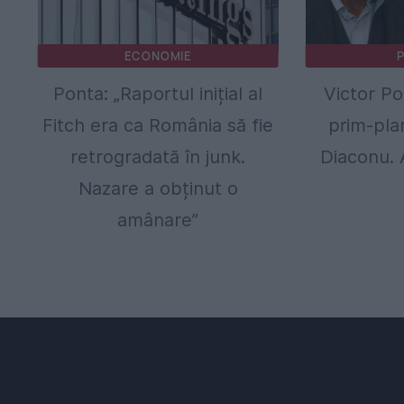
ECONOMIE
P
Ponta: „Raportul inițial al
Victor Po
Fitch era ca România să fie
prim-pla
retrogradată în junk.
Diaconu. 
Nazare a obținut o
amânare”