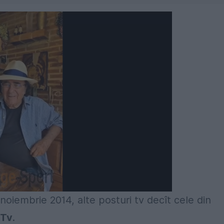
Următorul videoclip în 4
Anulează
 noiembrie 2014, alte posturi tv decît cele din
 Tv
.