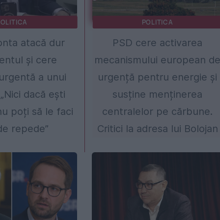
OLITICA
POLITICA
onta atacă dur
PSD cere activarea
ntul și cere
mecanismului european d
urgentă a unui
urgență pentru energie și
„Nici dacă ești
susține menținerea
 poți să le faci
centralelor pe cărbune.
de repede”
Critici la adresa lui Bolojan