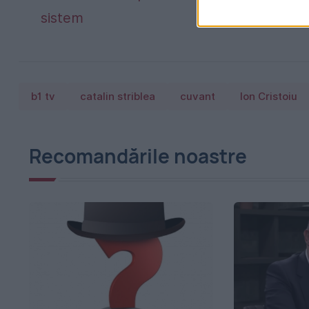
sistem
b1 tv
catalin striblea
cuvant
Ion Cristoiu
Recomandările noastre