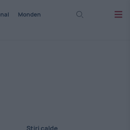
onal
Monden
Stiri calde