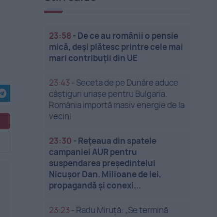
23:58
-
De ce au românii o pensie
mică, deși plătesc printre cele mai
mari contribuții din UE
23:43
-
Seceta de pe Dunăre aduce
câștiguri uriașe pentru Bulgaria.
România importă masiv energie de la
vecini
23:30
-
Rețeaua din spatele
campaniei AUR pentru
suspendarea președintelui
Nicușor Dan. Milioane de lei,
propagandă și conexi...
23:23
-
Radu Miruță: „Se termină