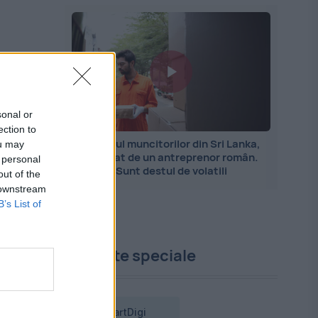
sonal or
ection to
Importul muncitorilor din Sri Lanka,
ou may
explicat de un antreprenor român.
 personal
Sunt destul de volatili
out of the
 downstream
B’s List of
Proiecte speciale
SmartDigi