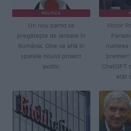
POLITICA
P
Un nou partid se
Victor P
pregătește de lansare în
Parlame
România. Cine se află în
numirea 
spatele noului proiect
premier: 
politic
ChatGPT nu
atât 