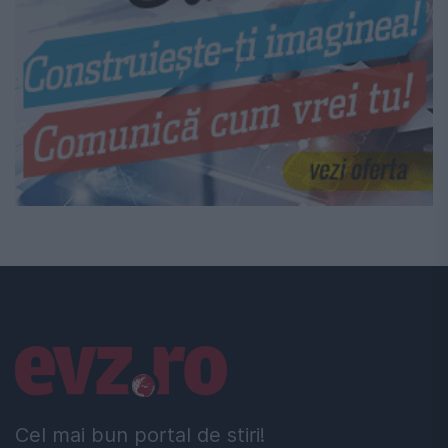
Linkuri utile
Cel mai bun portal de stiri!