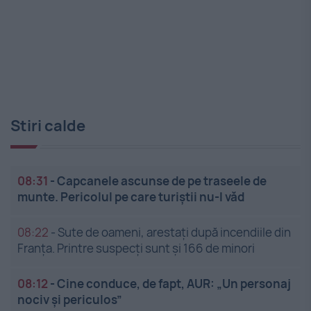
Stiri calde
08:31
-
Capcanele ascunse de pe traseele de
munte. Pericolul pe care turiștii nu-l văd
08:22
-
Sute de oameni, arestați după incendiile din
Franța. Printre suspecți sunt și 166 de minori
08:12
-
Cine conduce, de fapt, AUR: „Un personaj
nociv și periculos”