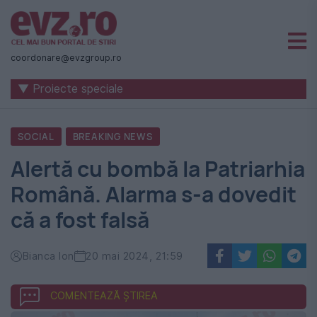
Știri
naționale
coordonare@evzgroup.ro
și
▼ Proiecte speciale
internaționale
|
SOCIAL
BREAKING NEWS
România
Alertă cu bombă la Patriarhia
-
Română. Alarma s-a dovedit
Evenimentul
că a fost falsă
Zilei
Bianca Ion
20 mai 2024, 21:59
COMENTEAZĂ ȘTIREA