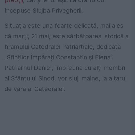
preoții
, cât și enoriașii. La ora 16:00
începuse Slujba Privegherii.
Situația este una foarte delicată, mai ales
că marți, 21 mai, este sărbătoarea istorică a
hramului Catedralei Patriarhale, dedicată
„Sfinților Împărați Constantin și Elena”.
Patriarhul Daniel, împreună cu alți membri
ai Sfântului Sinod, vor sluji mâine, la altarul
de vară al Catedralei.