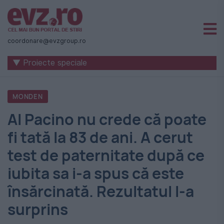
Știri
naționale
coordonare@evzgroup.ro
și
▼ Proiecte speciale
internaționale
|
MONDEN
România
Al Pacino nu crede că poate
-
fi tată la 83 de ani. A cerut
Evenimentul
test de paternitate după ce
Zilei
iubita sa i-a spus că este
însărcinată. Rezultatul l-a
surprins