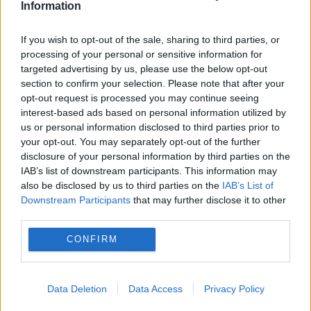
Information
If you wish to opt-out of the sale, sharing to third parties, or
processing of your personal or sensitive information for
targeted advertising by us, please use the below opt-out
section to confirm your selection. Please note that after your
opt-out request is processed you may continue seeing
MONDEN
interest-based ads based on personal information utilized by
us or personal information disclosed to third parties prior to
Tatăl lui Adrian Mutu a murit la 75 de ani.
your opt-out. You may separately opt-out of the further
disclosure of your personal information by third parties on the
Când va fi condus pe ultimul drum
IAB’s list of downstream participants. This information may
also be disclosed by us to third parties on the
IAB’s List of
Downstream Participants
that may further disclose it to other
third parties.
CONFIRM
Data Deletion
Data Access
Privacy Policy