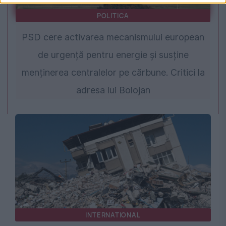
POLITICA
PSD cere activarea mecanismului european
de urgență pentru energie și susține
menținerea centralelor pe cărbune. Critici la
adresa lui Bolojan
INTERNATIONAL