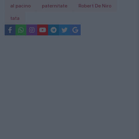
al pacino
paternitate
Robert De Niro
tata