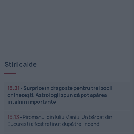
Stiri calde
15:21
-
Surprize în dragoste pentru trei zodii
chinezești. Astrologii spun că pot apărea
întâlniri importante
15:13
-
Piromanul din Iuliu Maniu. Un bărbat din
București a fost reținut după trei incendii