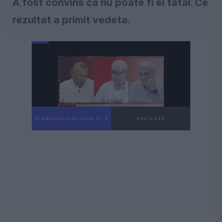
A fost convins că nu poate fi el tatăl. Ce
rezultat a primit vedeta.
Următorul videoclip în 4
Anulează