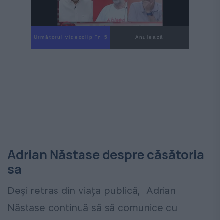
Următorul videoclip în 4
Anulează
Adrian Năstase despre căsătoria
sa
Deși retras din viața publică, Adrian
Năstase continuă să să comunice cu