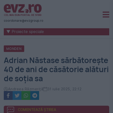
Știri
naționale
coordonare@evzgroup.ro
și
▼ Proiecte speciale
internaționale
|
MONDEN
România
Adrian Năstase sărbătorește
-
40 de ani de căsătorie alături
Evenimentul
de soția sa
Zilei
Andreea Răzmeriță
31 iulie 2025, 22:12
COMENTEAZĂ ȘTIREA