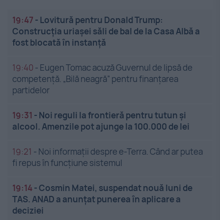
19:47
-
Lovitură pentru Donald Trump:
Construcția uriașei săli de bal de la Casa Albă a
fost blocată în instanță
19:40
-
Eugen Tomac acuză Guvernul de lipsă de
competență. „Bilă neagră” pentru finanțarea
partidelor
19:31
-
Noi reguli la frontieră pentru tutun și
alcool. Amenzile pot ajunge la 100.000 de lei
19:21
-
Noi informații despre e-Terra. Când ar putea
fi repus în funcțiune sistemul
19:14
-
Cosmin Matei, suspendat nouă luni de
TAS. ANAD a anunțat punerea în aplicare a
deciziei