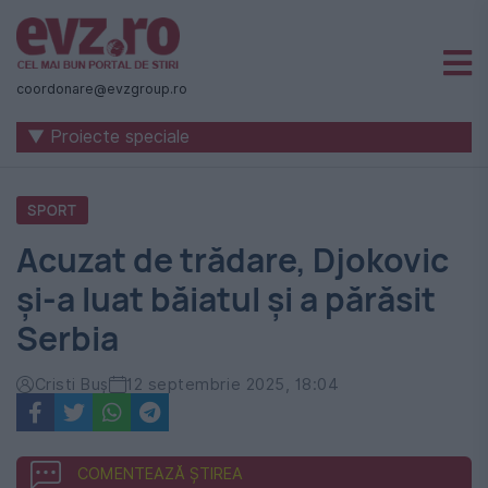
Știri
naționale
coordonare@evzgroup.ro
și
▼ Proiecte speciale
internaționale
|
SPORT
România
Acuzat de trădare, Djokovic
-
și-a luat băiatul și a părăsit
Evenimentul
Serbia
Zilei
Cristi Buș
12 septembrie 2025, 18:04
COMENTEAZĂ ȘTIREA