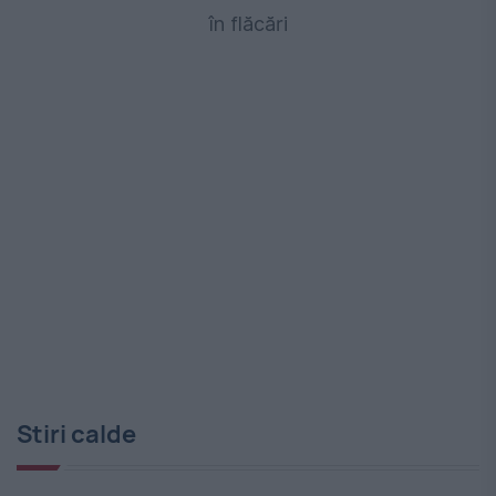
în flăcări
Stiri calde