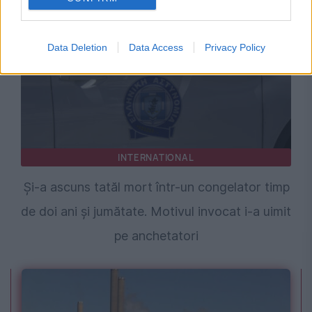
Data Deletion
Data Access
Privacy Policy
INTERNATIONAL
Și-a ascuns tatăl mort într-un congelator timp
de doi ani și jumătate. Motivul invocat i-a uimit
pe anchetatori