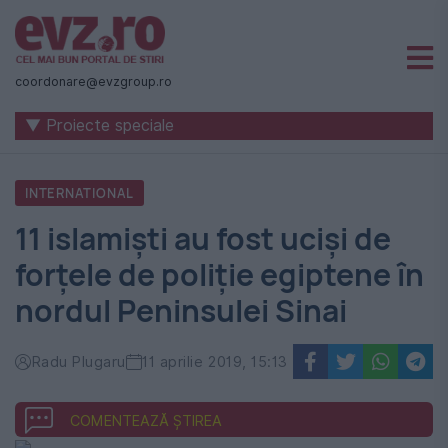
Știri
naționale
coordonare@evzgroup.ro
și
▼ Proiecte speciale
internaționale
|
INTERNATIONAL
România
11 islamiști au fost uciși de
-
forțele de poliție egiptene în
Evenimentul
nordul Peninsulei Sinai
Zilei
Radu Plugaru
11 aprilie 2019, 15:13
COMENTEAZĂ ȘTIREA