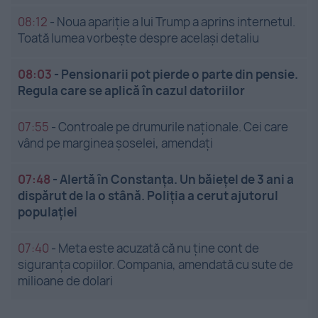
08:12
-
Noua apariție a lui Trump a aprins internetul.
Toată lumea vorbește despre același detaliu
08:03
-
Pensionarii pot pierde o parte din pensie.
Regula care se aplică în cazul datoriilor
07:55
-
Controale pe drumurile naționale. Cei care
vând pe marginea șoselei, amendați
07:48
-
Alertă în Constanța. Un băiețel de 3 ani a
dispărut de la o stână. Poliția a cerut ajutorul
populației
07:40
-
Meta este acuzată că nu ține cont de
siguranța copiilor. Compania, amendată cu sute de
milioane de dolari