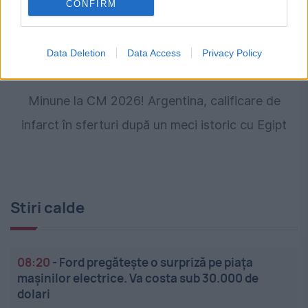
CONFIRM
Data Deletion
Data Access
Privacy Policy
SPORT
Minune la CM 2026! Argentina, calificare de
infarct în sferturi după un meci istoric cu Egipt
Stiri calde
08:20
-
Ford pregătește o surpriză pe piața
mașinilor electrice. Va costa sub 30.000 de
dolari