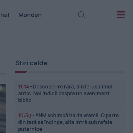
onal
Monden
Stiri calde
11:14
-
Descoperire rară, din Ierusalimul
antic. Noi indicii despre un eveniment
biblic
10:59
-
ANM schimbă harta vremii. O parte
din țară se încinge, alta intră sub rafale
puternice