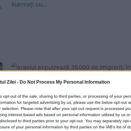
înarmați cu...
i
l Zilei -
Do Not Process My Personal Information
Israelul expulzează 38.000 de imigranţ
to opt-out of the sale, sharing to third parties, or processing of your per
în următoarele două luni
formation for targeted advertising by us, please use the below opt-out s
r selection. Please note that after your opt-out request is processed y
3 IANUARIE 2018
eing interest-based ads based on personal information utilized by us or
disclosed to third parties prior to your opt-out. You may separately opt-
Guvernul israelian a anunţat astăzi lansare
losure of your personal information by third parties on the IAB’s list of