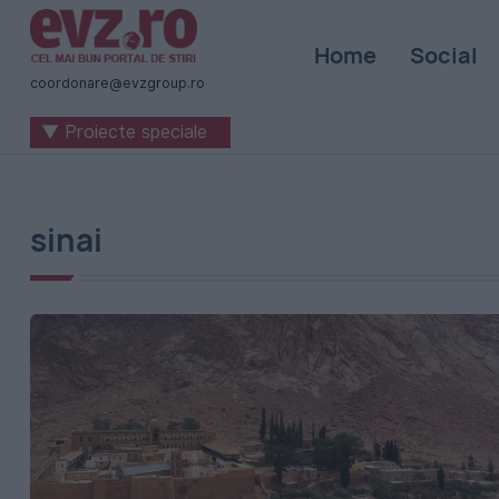
Știri
Home
Social
naționale
coordonare@evzgroup.ro
și
▼ Proiecte speciale
internaționale
|
România
sinai
-
Evenimentul
Zilei