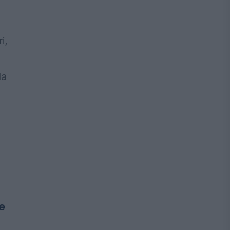
i,
la
e