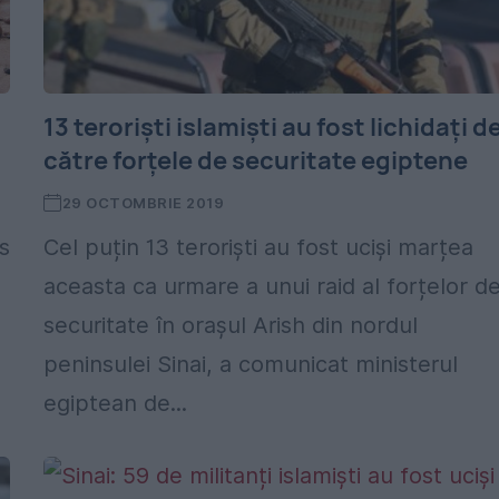
13 teroriști islamiști au fost lichidați d
către forțele de securitate egiptene
29 OCTOMBRIE 2019
is
Cel puțin 13 teroriști au fost uciși marțea
aceasta ca urmare a unui raid al forțelor d
securitate în orașul Arish din nordul
peninsulei Sinai, a comunicat ministerul
egiptean de...