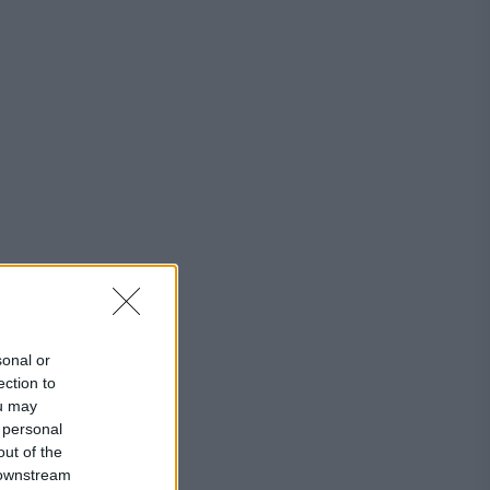
i
sonal or
ection to
ou may
 personal
out of the
a
 downstream