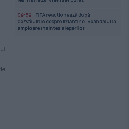
ies în stradă: Vrem aer curat
09:59
-
FIFA reacționează după
dezvăluirile despre Infantino. Scandalul ia
amploare înaintea alegerilor
ul
rie