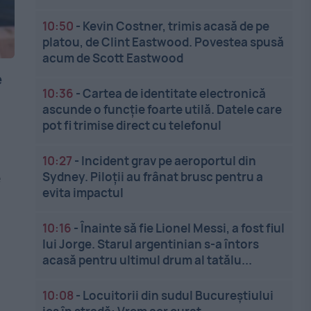
10:50
-
Kevin Costner, trimis acasă de pe
platou, de Clint Eastwood. Povestea spusă
acum de Scott Eastwood
e
10:36
-
Cartea de identitate electronică
ascunde o funcție foarte utilă. Datele care
pot fi trimise direct cu telefonul
10:27
-
Incident grav pe aeroportul din
Sydney. Piloții au frânat brusc pentru a
e
evita impactul
10:16
-
Înainte să fie Lionel Messi, a fost fiul
lui Jorge. Starul argentinian s-a întors
acasă pentru ultimul drum al tatălu...
10:08
-
Locuitorii din sudul Bucureștiului