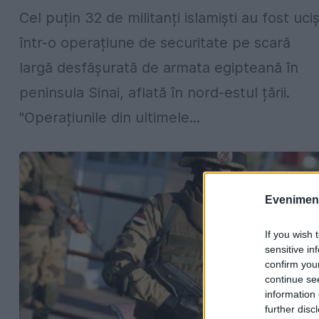
Cel puțin 32 de militanți islamiști au fost uciș
într-o operațiune de securitate pe scară
largă desfășurată de armata egipteană în
peninsula Sinai, aflată în nord-estul țării.
"Operațiunile din ultimele...
Evenimentu
If you wish 
sensitive in
confirm you
continue se
information 
further disc