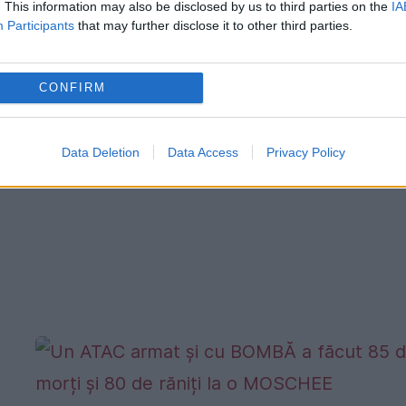
unui program prin care circa 38.000 de
. This information may also be disclosed by us to third parties on the
IA
Participants
that may further disclose it to other third parties.
migranţi aflaţi ilegal în această ţară vor
trebui să aleagă între expulzare şi
CONFIRM
încarcerare. Vorbind la începutul...
Data Deletion
Data Access
Privacy Policy