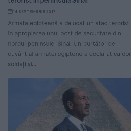
terorist în peninsula Sinai
14 SEPTEMBRIE 2017
Armata egipteană a dejucat un atac terorist
în apropierea unui post de securitate din
nordul peninsulei Sinai. Un purtător de
cuvânt al armatei egiptene a declarat că doi
soldați și...