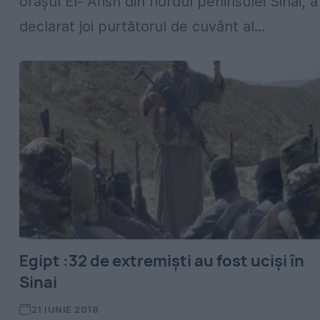
orașul El- Arish din nordul peninsulei Sinai, a
declarat joi purtătorul de cuvânt al...
Egipt :32 de extremiști au fost uciși în
Sinai
21 IUNIE 2018