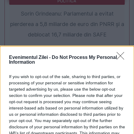
POLITICA
Sorin Grindeanu: Parlamentul a evitat
pierderea a 5,8 miliarde de euro din PNRR și a
deblocat 16,7 miliarde din SAFE
Evenimentul Zilei -
Do Not Process My Personal
Information
If you wish to opt-out of the sale, sharing to third parties, or
processing of your personal or sensitive information for
targeted advertising by us, please use the below opt-out
section to confirm your selection. Please note that after your
opt-out request is processed you may continue seeing
interest-based ads based on personal information utilized by
SPORT
us or personal information disclosed to third parties prior to
your opt-out. You may separately opt-out of the further
Mayar Sherif a cucerit trofeul WTA 250 de la
disclosure of your personal information by third parties on the
Iași după abandonul Paulei Badosa
IAB’s list of downstream participants. This information may