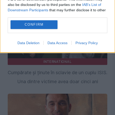
also be disclosed by us to third parties on the
IAB’s List of
Downstream Participants
that may further disclose it to other
third parties.
CONFIRM
Data Deletion
Data Access
Privacy Policy
INTERNATIONAL
Cumpărate și ținute în sclavie de un cuplu ISIS.
Una dintre victime avea doar cinci ani