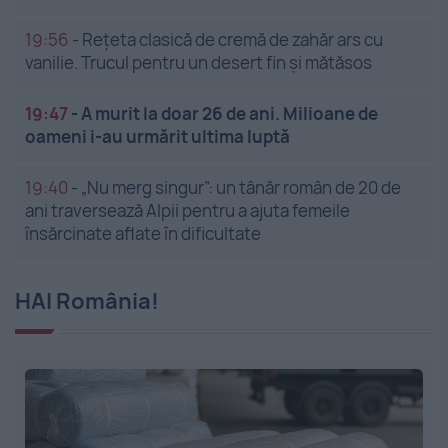
19:56
-
Rețeta clasică de cremă de zahăr ars cu
vanilie. Trucul pentru un desert fin și mătăsos
19:47
-
A murit la doar 26 de ani. Milioane de
oameni i-au urmărit ultima luptă
19:40
-
„Nu merg singur”: un tânăr român de 20 de
ani traversează Alpii pentru a ajuta femeile
însărcinate aflate în dificultate
HAI România!