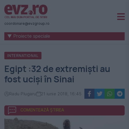
Știri
naționale
coordonare@evzgroup.ro
și
▼ Proiecte speciale
internaționale
|
INTERNATIONAL
România
Egipt :32 de extremiști au
-
fost uciși în Sinai
Evenimentul
Zilei
Radu Plugaru
21 iunie 2018, 16:45
COMENTEAZĂ ȘTIREA