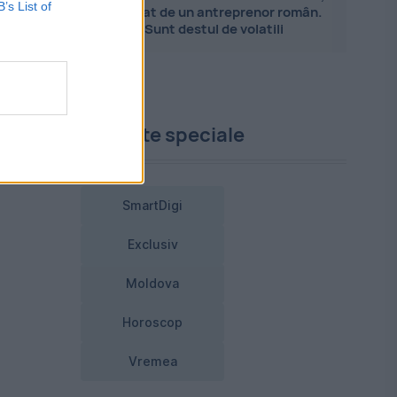
B’s List of
explicat de un antreprenor român.
Sunt destul de volatili
ă
ul
Proiecte speciale
SmartDigi
Exclusiv
Moldova
Horoscop
Vremea