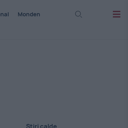
onal
Monden
Stiri calde