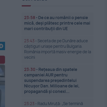
23:58
-
De ce au românii o pensie
mică, deși plătesc printre cele mai
mari contribuții din UE
23:43
-
Seceta de pe Dunăre aduce
câștiguri uriașe pentru Bulgaria.
România importă masiv energie de la
vecini
23:30
-
Rețeaua din spatele
campaniei AUR pentru
suspendarea președintelui
Nicușor Dan. Milioane de lei,
propagandă și conexi...
23:23
-
Radu Miruță: „Se termină