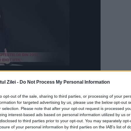
l Zilei -
Do Not Process My Personal Information
ă Iaşi transmite că, în urma activităţilor
to opt-out of the sale, sharing to third parties, or processing of your per
de frontieră din cadrul Serviciului Teritorial al
formation for targeted advertising by us, please use the below opt-out s
că mai multe persoane de pe raza judeţelor
r selection. Please note that after your opt-out request is processed y
eing interest-based ads based on personal information utilized by us or
re colectarea şi distribuirea ţigărilor de
disclosed to third parties prior to your opt-out. You may separately opt-
losure of your personal information by third parties on the IAB’s list of
dova.