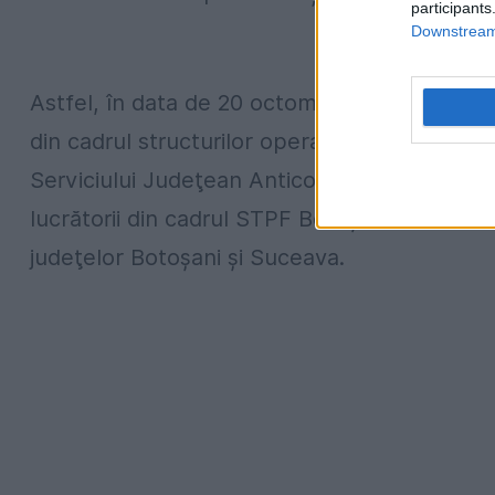
participants
Downstream 
Astfel, în data de 20 octombrie 2016, începand 
din cadrul structurilor operative de pe raza j
Serviciului Judeţean Anticorupţie Botoşani,
lucrătorii din cadrul STPF Botoșani efectuea
judeţelor Botoşani şi Suceava.