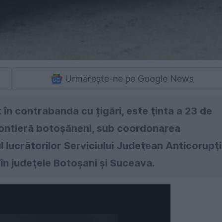
Urmărește-ne pe Google News
 în contrabanda cu țigări, este ţinta a 23 de
e frontieră botoşăneni, sub coordonarea
ul lucrătorilor Serviciului Judeţean Anticorupţ
 în judeţele Botoşani şi Suceava.