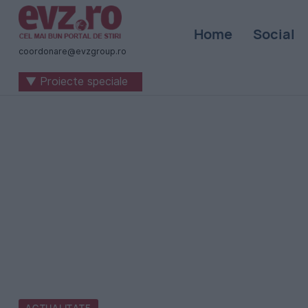
Știri
Home
Social
naționale
coordonare@evzgroup.ro
și
▼ Proiecte speciale
internaționale
|
România
-
Evenimentul
Zilei