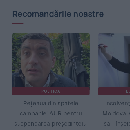
Recomandările noastre
POLITICA
E
Rețeaua din spatele
Insolvenţ
campaniei AUR pentru
Moldova. 
suspendarea președintelui
să-l înşe