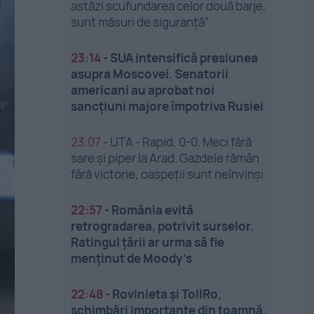
astăzi scufundarea celor două barje,
sunt măsuri de siguranţă”
23:14
-
SUA intensifică presiunea
asupra Moscovei. Senatorii
americani au aprobat noi
sancțiuni majore împotriva Rusiei
23:07
-
UTA - Rapid, 0-0. Meci fără
sare și piper la Arad. Gazdele rămân
fără victorie, oaspeții sunt neînvinși
22:57
-
România evită
retrogradarea, potrivit surselor.
Ratingul țării ar urma să fie
menținut de Moody’s
22:48
-
Rovinieta și TollRo,
schimbări importante din toamnă.