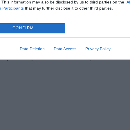
. This information may also be disclosed by us to third parties on the
IA
Participants
that may further disclose it to other third parties.
cu ora 06.00, sprijiniți de polițiștii de frontier
CONFIRM
udeţului Botoşani precum şi de poliţişti din cadr
 sub coordonarea procurorului DIICOT Botoşani,
Data Deletion
Data Access
Privacy Policy
ză percheziţii la 23 de adrese de pe raza