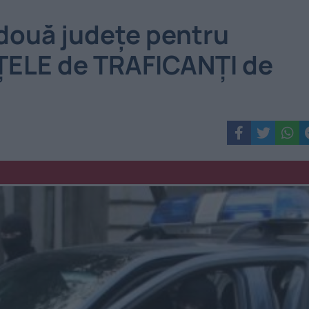
 două judeţe pentru
ŢELE de TRAFICANŢI de