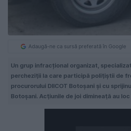
Adaugă-ne ca sursă preferată în Google
Un grup infracțional organizat, specializat
percheziţii la care participă poliţiştii d
procurorului DIICOT Botoşani și cu sprijin
Botoşani. Acţiunile de joi dimineaţă au loc