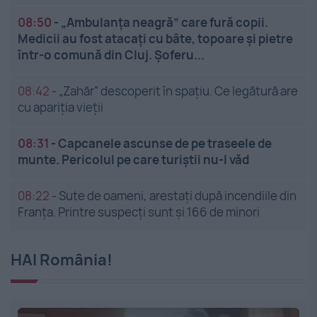
08:50
-
„Ambulanța neagră” care fură copii.
Medicii au fost atacați cu bâte, topoare și pietre
într-o comună din Cluj. Șoferu...
08:42
-
„Zahăr” descoperit în spațiu. Ce legătură are
cu apariția vieții
08:31
-
Capcanele ascunse de pe traseele de
munte. Pericolul pe care turiștii nu-l văd
08:22
-
Sute de oameni, arestați după incendiile din
Franța. Printre suspecți sunt și 166 de minori
HAI România!