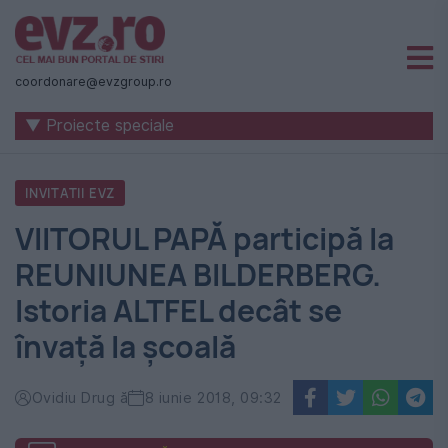
Știri
naționale
coordonare@evzgroup.ro
și
▼ Proiecte speciale
internaționale
|
INVITATII EVZ
România
VIITORUL PAPĂ participă la
-
REUNIUNEA BILDERBERG.
Evenimentul
Istoria ALTFEL decât se
Zilei
învață la școală
Ovidiu Drug ă
8 iunie 2018, 09:32