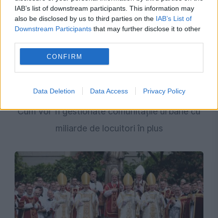
IAB’s list of downstream participants. This information may
also be disclosed by us to third parties on the
IAB’s List of
Downstream Participants
that may further disclose it to other
third parties.
CONFIRM
SOCIAL
Data Deletion
Data Access
Privacy Policy
Viitorul marilor orașe depinde de tehnologie.
Cum vor fi gestionate comunitățile urbane cu
miliarde de locuitori în plus