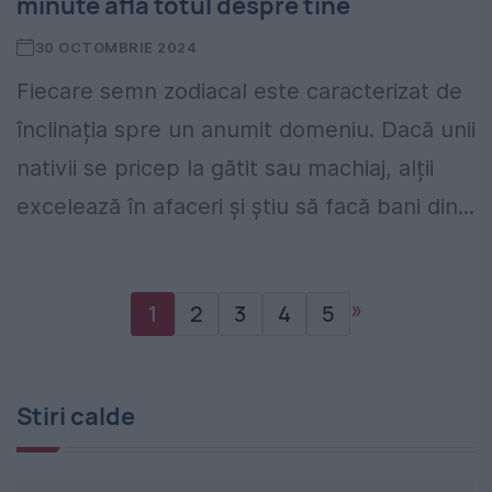
minute află totul despre tine
30 OCTOMBRIE 2024
Fiecare semn zodiacal este caracterizat de
înclinația spre un anumit domeniu. Dacă unii
nativii se pricep la gătit sau machiaj, alții
excelează în afaceri și știu să facă bani din...
»
1
2
3
4
5
Stiri calde