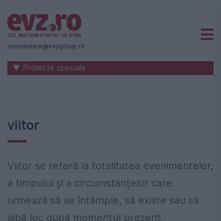
Știri
naționale
coordonare@evzgroup.ro
și
▼ Proiecte speciale
internaționale
|
România
viitor
-
Evenimentul
Zilei
Viitor se referă la totalitatea evenimentelor,
a timpului și a circumstanțelor care
urmează să se întâmple, să existe sau să
aibă loc după momentul prezent.