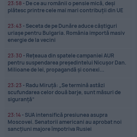
23:58
-
De ce au românii o pensie mică, deși
plătesc printre cele mai mari contribuții din UE
23:43
-
Seceta de pe Dunăre aduce câștiguri
uriașe pentru Bulgaria. România importă masiv
energie de la vecini
23:30
-
Rețeaua din spatele campaniei AUR
pentru suspendarea președintelui Nicușor Dan.
Milioane de lei, propagandă și conexi...
23:23
-
Radu Miruță: „Se termină astăzi
scufundarea celor două barje, sunt măsuri de
siguranţă”
23:14
-
SUA intensifică presiunea asupra
Moscovei. Senatorii americani au aprobat noi
sancțiuni majore împotriva Rusiei