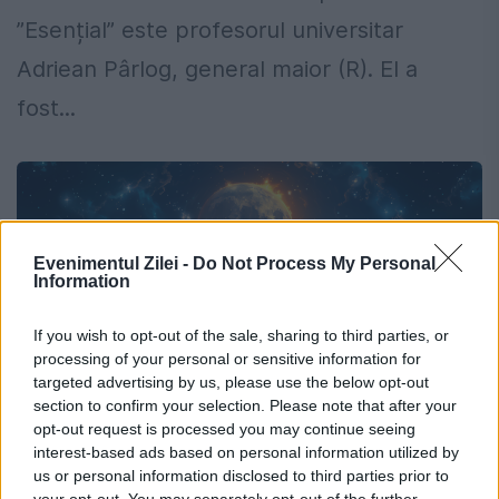
”Esențial” este profesorul universitar
Adriean Pârlog, general maior (R). El a
fost...
Evenimentul Zilei -
Do Not Process My Personal
Information
If you wish to opt-out of the sale, sharing to third parties, or
processing of your personal or sensitive information for
targeted advertising by us, please use the below opt-out
section to confirm your selection. Please note that after your
opt-out request is processed you may continue seeing
interest-based ads based on personal information utilized by
Zodiile care au o conexiune profundă
us or personal information disclosed to third parties prior to
your opt-out. You may separately opt-out of the further