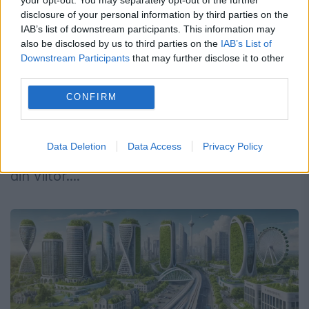
cu lumea spirituală. Pot vedea viitorul
disclosure of your personal information by third parties on the
cu ușurință
IAB’s list of downstream participants. This information may
also be disclosed by us to third parties on the
IAB’s List of
6 MARTIE 2025
Downstream Participants
that may further disclose it to other
third parties.
Patru zodii vin pe lume cu un dar aparte și
CONFIRM
reușesc să obțină răspunsuri despre lumea
spirituală. Acestea se lasă conduse de
Data Deletion
Data Access
Privacy Policy
intuiție și pot anticipa anumite evenimente
din viitor....