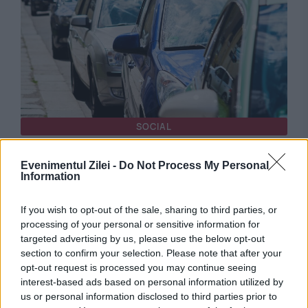
SOCIAL
Capcane periculoase pe A2. Șoferii, puși în
Evenimentul Zilei -
Do Not Process My Personal
Information
pericol de șuruburi și piese metalice aruncate
pe carosabil. Apel de urgență la 112
If you wish to opt-out of the sale, sharing to third parties, or
processing of your personal or sensitive information for
targeted advertising by us, please use the below opt-out
section to confirm your selection. Please note that after your
opt-out request is processed you may continue seeing
interest-based ads based on personal information utilized by
us or personal information disclosed to third parties prior to