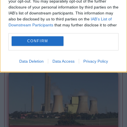
your opt-out. You may separately opt-out of the further
disclosure of your personal information by third parties on the
IAB’s list of downstream participants. This information may
also be disclosed by us to third parties on the
IAB’s List of
Downstream Participants
that may further disclose it to other
SOCIAL
third parties.
Vești bune despre Autostrada A8. Cum
CONFIRM
avansează lucrările pe primul șantier din zona
montană
Data Deletion
Data Access
Privacy Policy