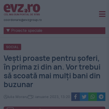
Știri
naționale
coordonare@evzgroup.ro
și
▼ Proiecte speciale
internaționale
|
SOCIAL
România
Vești proaste pentru șoferi,
-
în prima zi din an. Vor trebui
Evenimentul
să scoată mai mulți bani din
Zilei
buzunar
Iulia Moraru
2 ianuarie 2023, 13:20