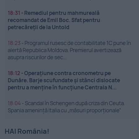
18:31
-
Remediul pentru mahmureală
recomandat de Emil Boc. Sfat pentru
petrecăreții de la Untold
18:23
-
Programul rusesc de contabilitate 1C pune în
alertă Republica Moldova. Premierul avertizează
asupra riscurilor de sec...
18:12
-
Operațiune contra cronometru pe
Dunăre. Barje scufundate și stânci dislocate
pentru a menține în funcțiune Centrala N...
18:04
-
Scandal în Schengen după criza din Ceuta.
Spania amenință Italia cu „măsuri proporționale”
HAI România!